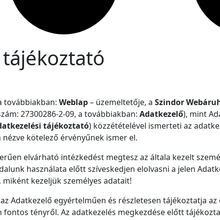
 tájékoztató
a továbbiakban:
Weblap
– üzemeltetője, a
Szindor Webáruh
szám: 27300286-2-09, a továbbiakban:
Adatkezelő
), mint Ad
atkezelési tájékoztató
) közzétételével ismerteti az adatk
 nézve kötelező érvényűnek ismer el.
erűen elvárható intézkedést megtesz az általa kezelt szem
lunk használata előtt szíveskedjen elolvasni a jelen Adatke
miként kezeljük személyes adatait!
az Adatkezelő egyértelműen és részletesen tájékoztatja az 
 fontos tényről. Az adatkezelés megkezdése előtt tájékozta