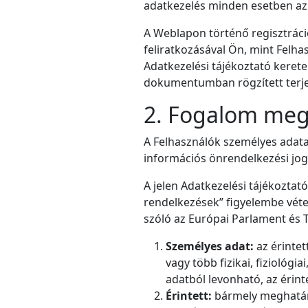
adatkezelés minden esetben az 
A Weblapon történő regisztráci
feliratkozásával Ön, mint Felha
Adatkezelési tájékoztató kerete
dokumentumban rögzített terje
2. Fogalom meg
A Felhasználók személyes adata
információs önrendelkezési jog
A jelen Adatkezelési tájékoztató
rendelkezések” figyelembe véte
szóló az Európai Parlament és T
Személyes adat:
az érintet
vagy több fizikai, fiziológi
adatból levonható, az érin
Érintett:
bármely meghatáro