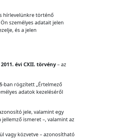
s hírlevelünkre történő
 Ön személyes adatait jelen
elje, és a jelen
a
2011. évi CXII. törvény
– az
 §-ban rögzített „Értelmező
emélyes adatok kezeléséről
azonosító jele, valamint egy
a jellemző ismeret –, valamint az
ül vagy közvetve – azonosítható