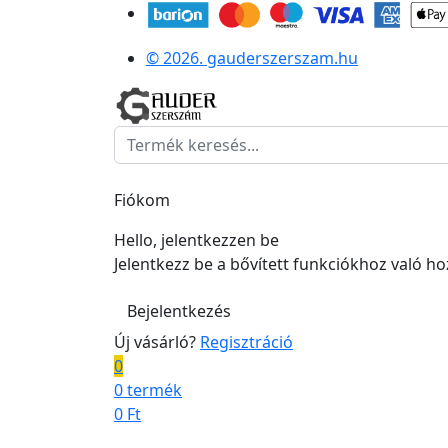
© 2026. gauderszerszam.hu
Fiókom
Hello, jelentkezzen be
Jelentkezz be a bővített funkciókhoz való h
Bejelentkezés
Új vásárló?
Regisztráció
0
0 termék
0
Ft