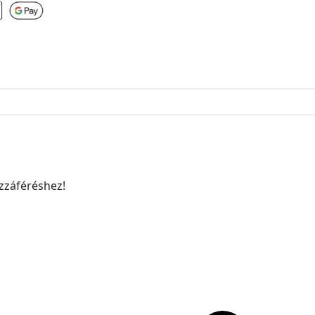
ozzáféréshez!