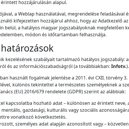
érintett hozzájárulásán alapul.
ójával, a Weblap használatával, megrendelése feladásával é
sználó kifejezetten hozzájárul ahhoz, hogy az Adatkezelő az
in belül, a hatályos magyar jogszabályoknak megfelelően kez
delemben, módon és időtartamban felhasználja.
határozások
ik kezelésének szabályait tartalmazó hatályos jogszabály: 
ról és az információszabadságról (a továbbiakban:
Infotv.
).
ban használt fogalmak jelentése a 2011. évi CXII. törvény 3.
lével, különös tekintettel a természetes személyeknek a sz
anács (EU) 2016/679 rendelete (GDPR) szerint az alábbiak:
tel kapcsolatba hozható adat – különösen az érintett neve, 
ai, mentális, gazdasági, kulturális vagy szociális azonosságár
tettre vonatkozó következtetés.
zott, személyes adat alapján azonosított vagy – közvetlen