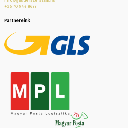
info@gauderszerszam.hu
+36 70 944 8677
Partnereink