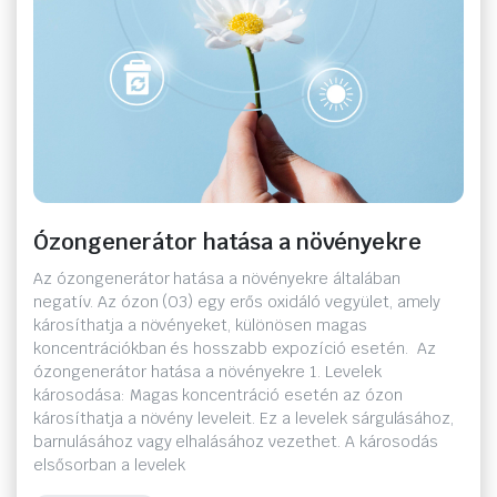
Ózongenerátor hatása a növényekre
Az ózongenerátor hatása a növényekre általában
negatív. Az ózon (O3) egy erős oxidáló vegyület, amely
károsíthatja a növényeket, különösen magas
koncentrációkban és hosszabb expozíció esetén. Az
ózongenerátor hatása a növényekre 1. Levelek
károsodása: Magas koncentráció esetén az ózon
károsíthatja a növény leveleit. Ez a levelek sárgulásához,
barnulásához vagy elhalásához vezethet. A károsodás
elsősorban a levelek