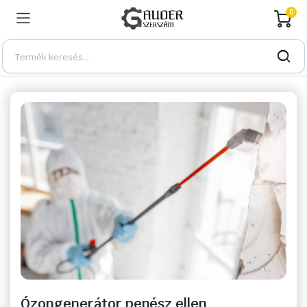
0
Ózongenerátor penész ellen