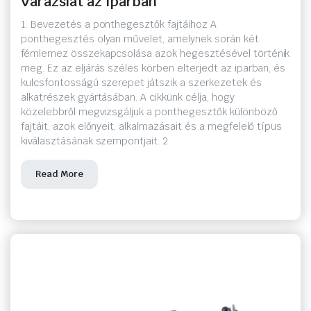
Varázslat az Iparban
1. Bevezetés a ponthegesztők fajtáihoz A
ponthegesztés olyan művelet, amelynek során két
fémlemez összekapcsolása azok hegesztésével történik
meg. Ez az eljárás széles körben elterjedt az iparban, és
kulcsfontosságú szerepet játszik a szerkezetek és
alkatrészek gyártásában. A cikkünk célja, hogy
közelebbről megvizsgáljuk a ponthegesztők különböző
fajtáit, azok előnyeit, alkalmazásait és a megfelelő típus
kiválasztásának szempontjait. 2.
Read More