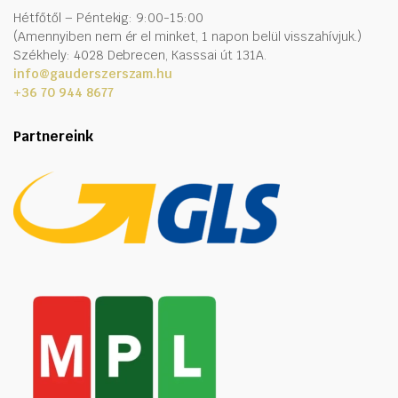
Hétfőtől – Péntekig: 9:00-15:00
(Amennyiben nem ér el minket, 1 napon belül visszahívjuk.)
Székhely: 4028 Debrecen, Kasssai út 131A.
ító
info@gauderszerszam.hu
+36 70 944 8677
Partnereink