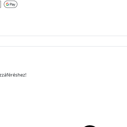
ozzáféréshez!