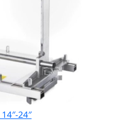
 14″-24″