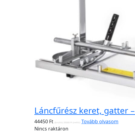
Láncfűrész keret, gatter –
44450
Ft
Tovább olvasom
(bruttó)
35000
Ft
(nettó)
Nincs raktáron