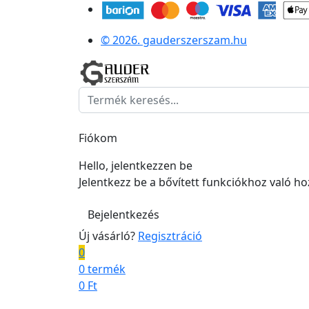
© 2026. gauderszerszam.hu
Fiókom
Hello, jelentkezzen be
Jelentkezz be a bővített funkciókhoz való h
Bejelentkezés
Új vásárló?
Regisztráció
0
0 termék
0
Ft