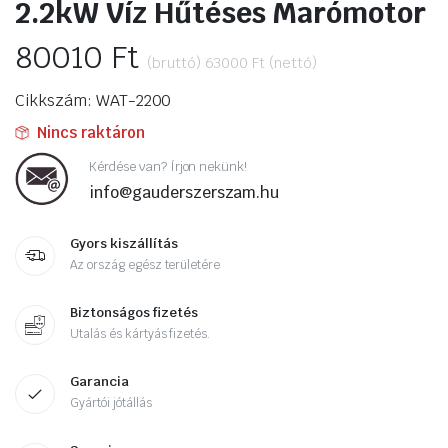
2.2kW Víz Hűtéses Marómotor
80010
Ft
(bruttó)
63000
Ft
(nettó)
Cikkszám: WAT-2200
Nincs raktáron
Kérdése van? Írjon nekünk!
info@gauderszerszam.hu
Gyors kiszállítás
Az ország egész területére
Biztonságos fizetés
Utalás és kártyás fizetés.
Garancia
Gyártói jótállás