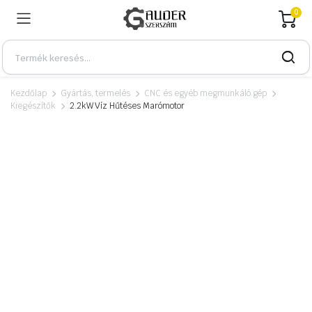
0
Kezdőlap
Gyártás, termelés
CNC és egyéb megmunkáló gép
Kiegészítők
2.2kW Víz Hűtéses Marómotor