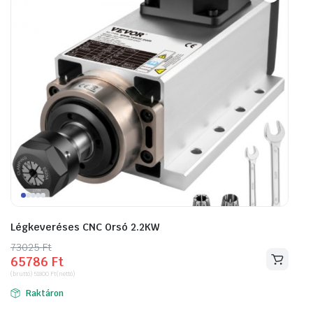
Légkeveréses CNC Orsó 2.2KW
73025
Original
Current
Ft
65786
Ft
price
price
(bruttó)
51800
Ft
(nettó)
was:
is:
Raktáron
73025 Ft.
65786 Ft.