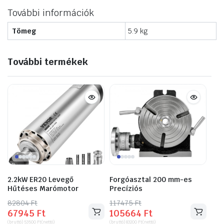
További információk
Tömeg
5.9 kg
További termékek
2.2kW ER20 Levegő
Forgóasztal 200 mm-es
Hűtéses Marómotor
Precíziós
82804
Original
Current
Ft
117475
Original
Current
Ft
67945
Ft
105664
Ft
price
price
price
price
(bruttó)
53500
Ft
(nettó)
(bruttó)
83200
Ft
(nettó)