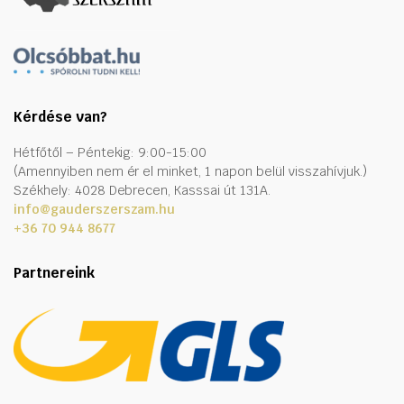
Kérdése van?
Hétfőtől – Péntekig: 9:00-15:00
(Amennyiben nem ér el minket, 1 napon belül visszahívjuk.)
Székhely: 4028 Debrecen, Kasssai út 131A.
info@gauderszerszam.hu
+36 70 944 8677
Partnereink