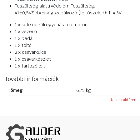
Feszültség alatti védelem Feszültség:
41±0,5VSebességszabályozó (fojtószelep): 1-4.3V
1 x kefe nélküli egyenáramú motor
1 x vezérlő
1 x pedál
1 x töltő
2 x csavarkulcs
1 x csavarkészlet
1 x tartozékok
További információk
Tömeg
6.72 kg
Nincs raktáron