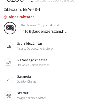
(bruttó)
60000
Ft
(nettó)
Cikkszám: EBM-48-1
Nincs raktáron
Kérdése van? Írjon nekünk!
info@gauderszerszam.hu
Gyors kiszállítás
Az ország egész területére
Biztonságos fizetés
Utalás és kártyás fizetés.
Garancia
Gyártói jótállás
Szerviz
Magyar szerviz háttér