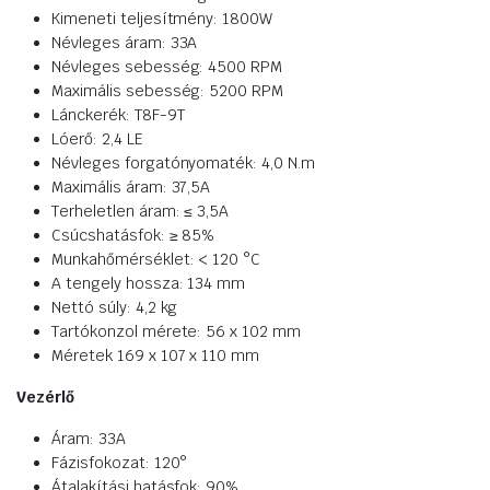
Kimeneti teljesítmény: 1800W
Névleges áram: 33A
Névleges sebesség: 4500 RPM
Maximális sebesség: 5200 RPM
Lánckerék: T8F-9T
Lóerő: 2,4 LE
Névleges forgatónyomaték: 4,0 N.m
Maximális áram: 37,5A
Terheletlen áram: ≤ 3,5A
Csúcshatásfok: ≥ 85%
Munkahőmérséklet: < 120 °C
A tengely hossza: 134 mm
Nettó súly: 4,2 kg
Tartókonzol mérete: 56 x 102 mm
Méretek 169 x 107 x 110 mm
Vezérlő
Áram: 33A
Fázisfokozat: 120°
Átalakítási hatásfok: 90%