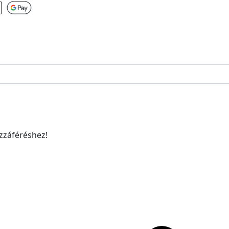
ozzáféréshez!