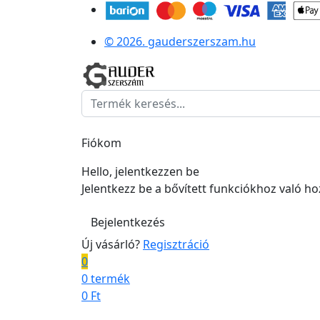
© 2026. gauderszerszam.hu
Fiókom
Hello, jelentkezzen be
Jelentkezz be a bővített funkciókhoz való h
Bejelentkezés
Új vásárló?
Regisztráció
0
0 termék
0
Ft