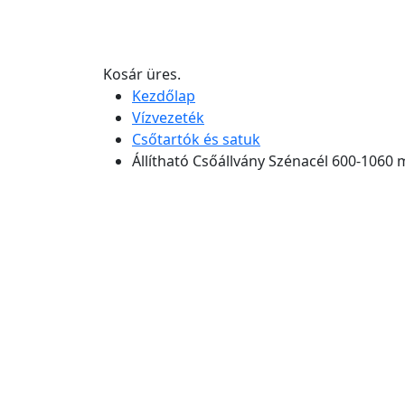
Kosár üres.
Kezdőlap
Vízvezeték
Csőtartók és satuk
Állítható Csőállvány Szénacél 600-1060