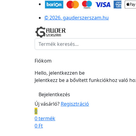
© 2026. gauderszerszam.hu
Fiókom
Hello, jelentkezzen be
Jelentkezz be a bővített funkciókhoz való h
Bejelentkezés
Új vásárló?
Regisztráció
0
0 termék
0
Ft