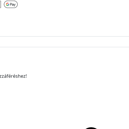
ozzáféréshez!