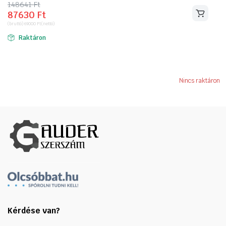
148641
Original
Current
Ft
87630
Ft
price
price
(bruttó)
69000
Ft
(nettó)
was:
is:
Raktáron
148641 Ft.
87630 Ft.
Nincs raktáron
Kérdése van?