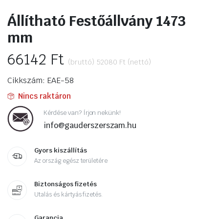
Állítható Festőállvány 1473
mm
66142
Ft
(bruttó)
52080
Ft
(nettó)
Cikkszám: EAE-58
Nincs raktáron
Kérdése van? Írjon nekünk!
info@gauderszerszam.hu
Gyors kiszállítás
Az ország egész területére
Biztonságos fizetés
Utalás és kártyás fizetés.
Garancia