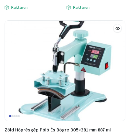
was:
is:
was:
is:
Raktáron
Raktáron
156464 Ft.
96647 Ft.
189179 Ft.
115189 Ft.
Zöld Hőprésgép Póló És Bögre 305×381 mm 887 ml