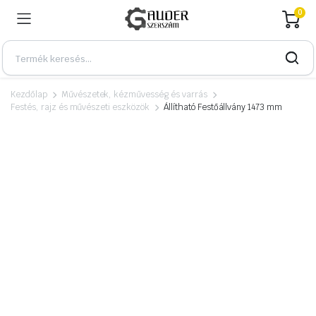
0
Kezdőlap
Művészetek, kézművesség és varrás
Festés, rajz és művészeti eszközök
Állítható Festőállvány 1473 mm