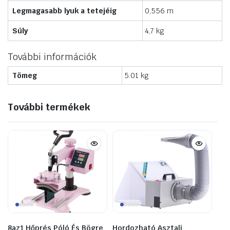
Legmagasabb lyuk a tetejéig
0,556 m
Súly
4,7 kg
További információk
Tömeg
5.01 kg
További termékek
8az1 Hőprés Póló És Bögre
Hordozható Asztali