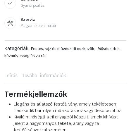
Gyártói jótállás
Szerviz
Magyar szerviz háttér
Kategóriák:
,
Festés, rajz és művészeti eszközök
Művészetek,
kézművesség és varrás
Leírás
További információk
Termékjellemzők
Elegáns és átlátszó festőállvány, amely tökéletesen
illeszkedik bármilyen műalkotáshoz vagy dekorációhoz.
Kiváló minőségű akril anyagból készült, amely kihívást
jelent a hagyományos fekete, arany vagy fa
festőállványokkal szemben.