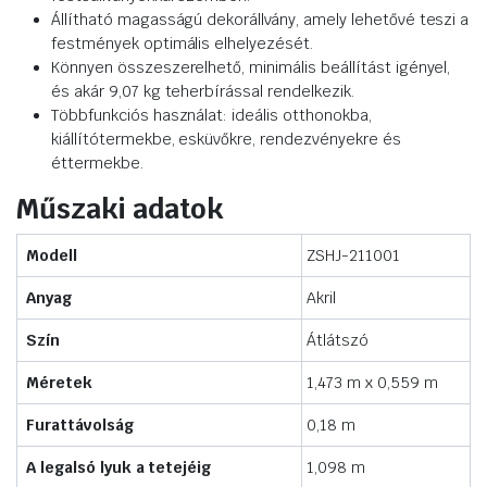
Állítható magasságú dekorállvány, amely lehetővé teszi a
festmények optimális elhelyezését.
Könnyen összeszerelhető, minimális beállítást igényel,
és akár 9,07 kg teherbírással rendelkezik.
Többfunkciós használat: ideális otthonokba,
kiállítótermekbe, esküvőkre, rendezvényekre és
éttermekbe.
Műszaki adatok
Modell
ZSHJ-211001
Anyag
Akril
Szín
Átlátszó
Méretek
1,473 m x 0,559 m
Furattávolság
0,18 m
A legalsó lyuk a tetejéig
1,098 m