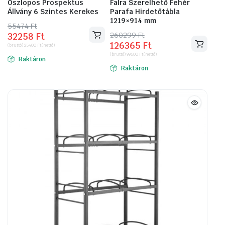
Oszlopos Prospektus
Falra Szerelhető Fehér
Állvány 6 Szintes Kerekes
Parafa Hirdetőtábla
1219×914 mm
55474
Original
Current
Ft
260299
Original
Current
Ft
32258
Ft
price
price
126365
Ft
price
price
(bruttó)
25400
Ft
(nettó)
was:
is:
(bruttó)
99500
Ft
(nettó)
was:
is:
Raktáron
55474 Ft.
32258 Ft.
Raktáron
260299 Ft.
126365 Ft.