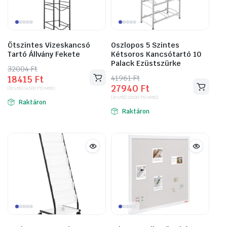
Ötszintes Vizeskancsó
Oszlopos 5 Szintes
Tartó Állvány Fekete
Kétsoros Kancsótartó 10
Palack Ezüstszürke
32004
Original
Current
Ft
41961
Original
Current
Ft
18415
Ft
price
price
27940
Ft
price
price
(bruttó)
14500
Ft
(nettó)
was:
is:
(bruttó)
22000
Ft
(nettó)
was:
is:
Raktáron
32004 Ft.
18415 Ft.
Raktáron
41961 Ft.
27940 Ft.