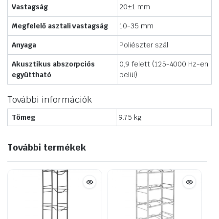
Vastagság
20±1 mm
Megfelelő asztali vastagság
10-35 mm
Anyaga
Poliészter szál
Akusztikus abszorpciós
0,9 felett (125-4000 Hz-en
együttható
belül)
További információk
Tömeg
9.75 kg
További termékek