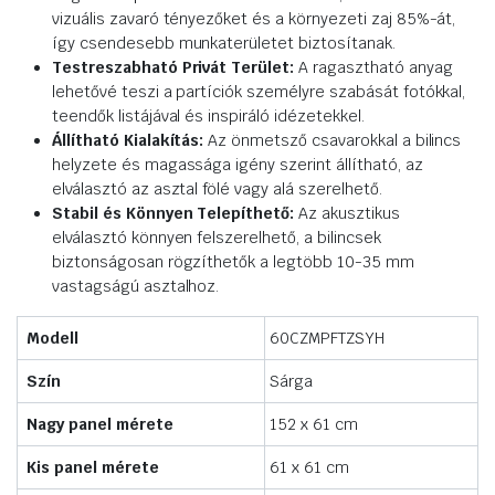
vizuális zavaró tényezőket és a környezeti zaj 85%-át,
így csendesebb munkaterületet biztosítanak.
Testreszabható Privát Terület:
A ragasztható anyag
lehetővé teszi a partíciók személyre szabását fotókkal,
teendők listájával és inspiráló idézetekkel.
Állítható Kialakítás:
Az önmetsző csavarokkal a bilincs
helyzete és magassága igény szerint állítható, az
elválasztó az asztal fölé vagy alá szerelhető.
Stabil és Könnyen Telepíthető:
Az akusztikus
elválasztó könnyen felszerelhető, a bilincsek
biztonságosan rögzíthetők a legtöbb 10-35 mm
vastagságú asztalhoz.
Modell
60CZMPFTZSYH
Szín
Sárga
Nagy panel mérete
152 x 61 cm
Kis panel mérete
61 x 61 cm