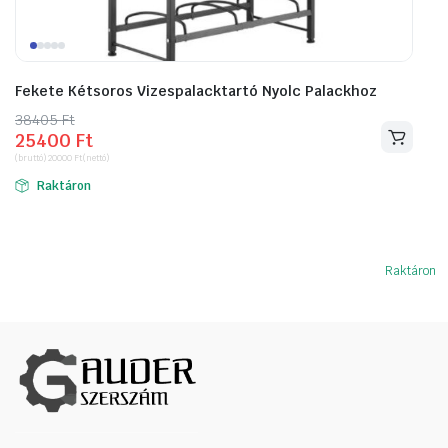
Fekete Kétsoros Vizespalacktartó Nyolc Palackhoz
38405
Original
Current
Ft
25400
Ft
price
price
(bruttó)
20000
Ft
(nettó)
was:
is:
Raktáron
38405 Ft.
25400 Ft.
Raktáron