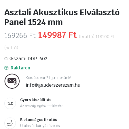
Asztali Akusztikus Elválasztó
Panel 1524 mm
Original
149987
Ft
Current
169266
Ft
(bruttó)
118100
Ft
price
price
(nettó)
was:
is:
Cikkszám: DDP-602
169266 Ft.
149987 Ft.
Raktáron
Kérdése van? Írjon nekünk!
info@gauderszerszam.hu
Gyors kiszállítás
Az ország egész területére
Biztonságos fizetés
Utalás és kártyás fizetés.