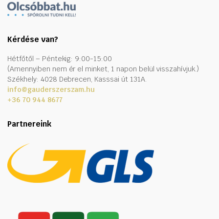
Kérdése van?
Hétfőtől – Péntekig: 9:00-15:00
(Amennyiben nem ér el minket, 1 napon belül visszahívjuk.)
Székhely: 4028 Debrecen, Kasssai út 131A.
info@gauderszerszam.hu
+36 70 944 8677
Partnereink