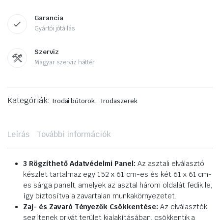
Garancia
Gyártói jótállás
Szerviz
Magyar szerviz háttér
Kategóriák:
,
Irodai bútorok
Irodaszerek
Leírás
További információk
3 Rögzíthető Adatvédelmi Panel:
Az asztali elválasztó
készlet tartalmaz egy 152 x 61 cm-es és két 61 x 61 cm-
es sárga panelt, amelyek az asztal három oldalát fedik le,
így biztosítva a zavartalan munkakörnyezetet.
Zaj- és Zavaró Tényezők Csökkentése:
Az elválasztók
segítenek privát terület kialakításában, csökkentik a