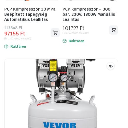
PCP Kompresszor 30 MPa
PCP kompresszor – 300
Beépített Tápegység
bar, 230V, 1800W Manuális
Automatikus Leállítás
Leállítás
117348
Original
Current
Ft
101727
Ft
97155
Ft
price
price
(bruttó)
80100
Ft
(nettó)
(bruttó)
76500
Ft
(nettó)
was:
is:
Raktáron
Raktáron
117348 Ft.
97155 Ft.