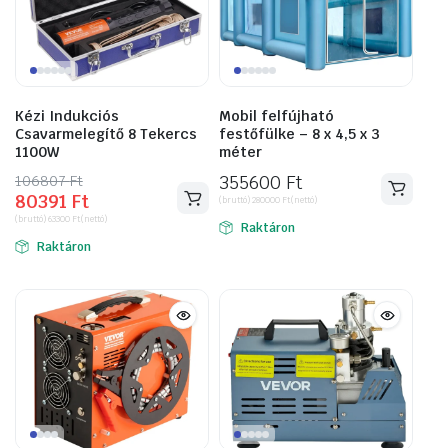
Kézi Indukciós
Mobil felfújható
Csavarmelegítő 8 Tekercs
festőfülke – 8 x 4,5 x 3
1100W
méter
106807
Original
Current
Ft
355600
Ft
80391
Ft
price
price
(bruttó)
280000
Ft
(nettó)
(bruttó)
63300
Ft
(nettó)
was:
is:
Raktáron
Raktáron
106807 Ft.
80391 Ft.