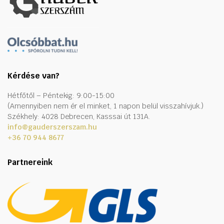
Kérdése van?
Hétfőtől – Péntekig: 9:00-15:00
(Amennyiben nem ér el minket, 1 napon belül visszahívjuk.)
Székhely: 4028 Debrecen, Kasssai út 131A.
info@gauderszerszam.hu
+36 70 944 8677
Partnereink