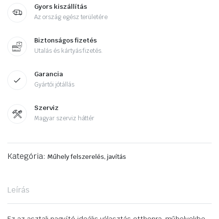
Gyors kiszállítás
Az ország egész területére
Biztonságos fizetés
Utalás és kártyás fizetés.
Garancia
Gyártói jótállás
Szerviz
Magyar szerviz háttér
Kategória:
Műhely felszerelés, javítás
Leírás