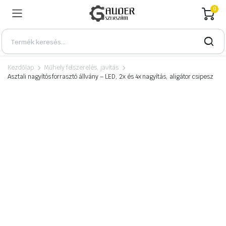
0
Kezdőlap
Műhely felszerelés, javítás
Asztali nagyítós forrasztó állvány – LED, 2x és 4x nagyítás, aligátor csipesz