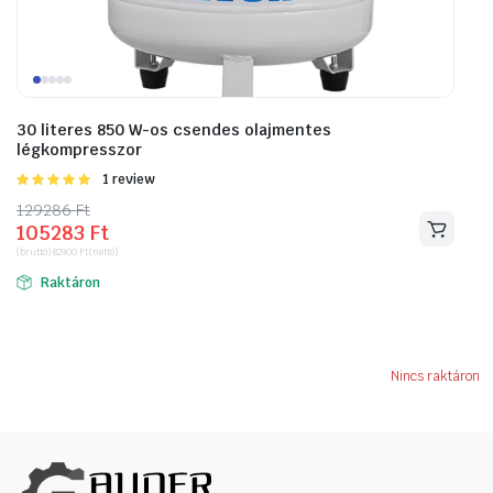
30 literes 850 W-os csendes olajmentes
légkompresszor
Értékelés:
1 review
5.00
/ 5
129286
Original
Current
Ft
105283
Ft
price
price
(bruttó)
82900
Ft
(nettó)
was:
is:
Raktáron
129286 Ft.
105283 Ft.
Nincs raktáron