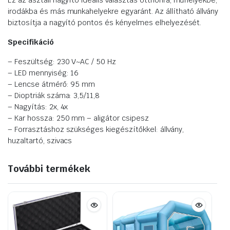
Ez az asztali nagyító ideális választás otthonra, műhelyekbe,
irodákba és más munkahelyekre egyaránt. Az állítható állvány
biztosítja a nagyító pontos és kényelmes elhelyezését.
Specifikáció
– Feszültség: 230 V~AC / 50 Hz
– LED mennyiség: 16
– Lencse átmérő: 95 mm
– Dioptriák száma: 3,5/11,8
– Nagyítás: 2x, 4x
– Kar hossza: 250 mm – aligátor csipesz
– Forrasztáshoz szükséges kiegészítőkkel: állvány,
huzaltartó, szivacs
További termékek