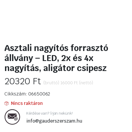
ító
Asztali nagyítós forrasztó
állvány – LED, 2x és 4x
nagyítás, aligátor csipesz
20320
Ft
(bruttó)
16000
Ft
(nettó)
Cikkszám: 06650062
Nincs raktáron
Kérdése van? Írjon nekünk!
info@gauderszerszam.hu