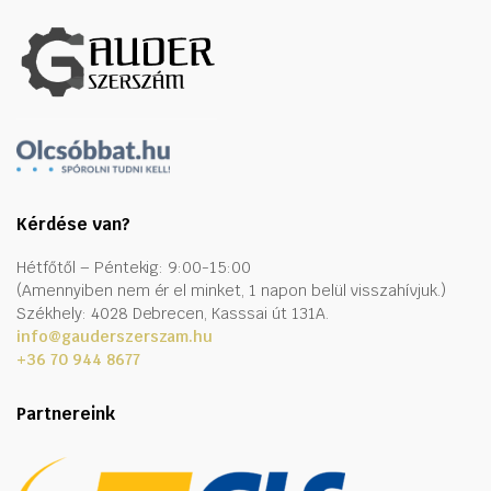
Kérdése van?
Hétfőtől – Péntekig: 9:00-15:00
(Amennyiben nem ér el minket, 1 napon belül visszahívjuk.)
Székhely: 4028 Debrecen, Kasssai út 131A.
info@gauderszerszam.hu
+36 70 944 8677
Partnereink