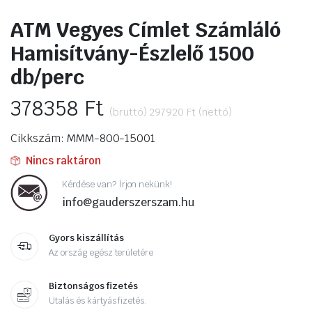
ATM Vegyes Címlet Számláló
Hamisítvány-Észlelő 1500
db/perc
378358
Ft
(bruttó)
297920
Ft
(nettó)
Cikkszám: MMM-800-15001
Nincs raktáron
Kérdése van? Írjon nekünk!
info@gauderszerszam.hu
Gyors kiszállítás
Az ország egész területére
Biztonságos fizetés
Utalás és kártyás fizetés.