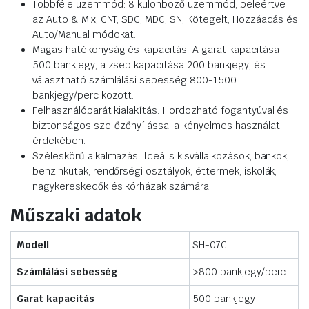
Többféle üzemmód: 8 különböző üzemmód, beleértve
az Auto & Mix, CNT, SDC, MDC, SN, Kötegelt, Hozzáadás és
Auto/Manual módokat.
Magas hatékonyság és kapacitás: A garat kapacitása
500 bankjegy, a zseb kapacitása 200 bankjegy, és
választható számlálási sebesség 800-1500
bankjegy/perc között.
Felhasználóbarát kialakítás: Hordozható fogantyúval és
biztonságos szellőzőnyílással a kényelmes használat
érdekében.
Széleskörű alkalmazás: Ideális kisvállalkozások, bankok,
benzinkutak, rendőrségi osztályok, éttermek, iskolák,
nagykereskedők és kórházak számára.
Műszaki adatok
Modell
SH-07C
Számlálási sebesség
>800 bankjegy/perc
Garat kapacitás
500 bankjegy