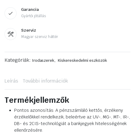
Garancia
Gyártói jótállás
Szerviz
Magyar szerviz háttér
Kategóriák:
,
Irodaszerek
Kiskereskedelmi eszközök
Leírás
További információk
Termékjellemzők
Pontos azonosítás: A pénzszámláló kettős, érzékeny
érzékelőkkel rendelkezik, beleértve az UV-, MG-, MT-, IR-,
DB- és 2CIS-technológiát a bankjegyek hitelességének
ellenőrzésére.