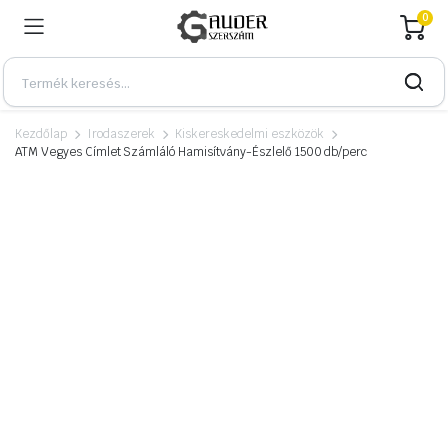
0
Kezdőlap
Irodaszerek
Kiskereskedelmi eszközök
ATM Vegyes Címlet Számláló Hamisítvány-Észlelő 1500 db/perc