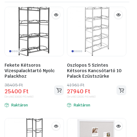
Fekete Kétsoros
Oszlopos 5 Szintes
Vizespalacktartó Nyolc
Kétsoros Kancsótartó 10
Palackhoz
Palack Ezüstszürke
38405
Original
Current
Ft
41961
Original
Current
Ft
25400
Ft
27940
Ft
price
price
price
price
(bruttó)
20000
Ft
(nettó)
(bruttó)
22000
Ft
(nettó)
was:
is:
was:
is:
Raktáron
Raktáron
38405 Ft.
25400 Ft.
41961 Ft.
27940 Ft.