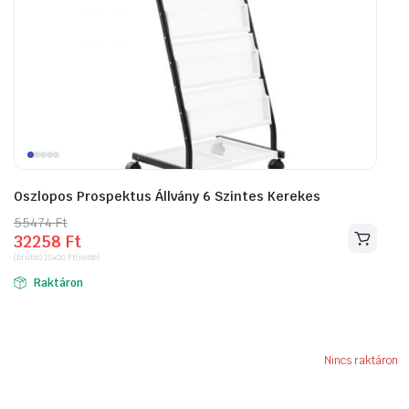
Oszlopos Prospektus Állvány 6 Szintes Kerekes
55474
Original
Current
Ft
32258
Ft
price
price
(bruttó)
25400
Ft
(nettó)
was:
is:
Raktáron
55474 Ft.
32258 Ft.
Nincs raktáron