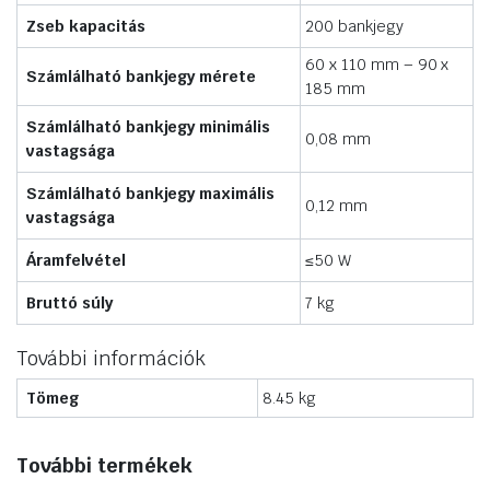
Zseb kapacitás
200 bankjegy
60 x 110 mm – 90 x
Számlálható bankjegy mérete
185 mm
Számlálható bankjegy minimális
0,08 mm
vastagsága
Számlálható bankjegy maximális
0,12 mm
vastagsága
Áramfelvétel
≤50 W
Bruttó súly
7 kg
További információk
Tömeg
8.45 kg
További termékek