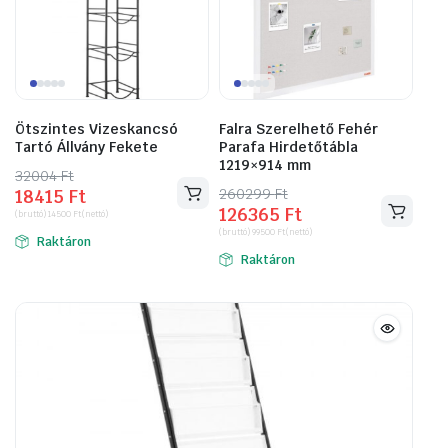
Ötszintes Vizeskancsó
Falra Szerelhető Fehér
Tartó Állvány Fekete
Parafa Hirdetőtábla
1219×914 mm
32004
Original
Current
Ft
260299
Original
Current
Ft
18415
Ft
price
price
126365
Ft
price
price
(bruttó)
14500
Ft
(nettó)
was:
is:
(bruttó)
99500
Ft
(nettó)
was:
is:
Raktáron
32004 Ft.
18415 Ft.
Raktáron
260299 Ft.
126365 Ft.