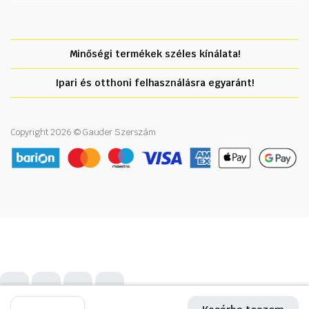
Minőségi termékek széles kínálata!
Ipari és otthoni felhasználásra egyaránt!
Copyright 2026 © Gauder Szerszám
Automata
Automata