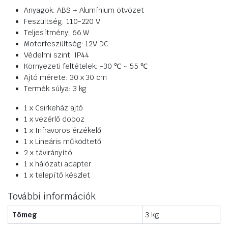
Anyagok: ABS + Alumínium ötvözet
Feszültség: 110-220 V
Teljesítmény: 66 W
Motorfeszültség: 12V DC
Védelmi szint: IP44
Környezeti feltételek: -30 ℃ ~ 55 ℃
Ajtó mérete: 30 x 30 cm
Termék súlya: 3 kg
1 x Csirkeház ajtó
1 x vezérlő doboz
1 x Infravörös érzékelő
1 x Lineáris működtető
2 x távirányító
1 x hálózati adapter
1 x telepítő készlet
További információk
Tömeg
3 kg