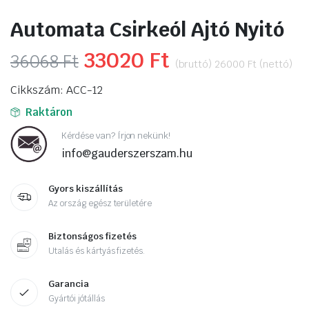
Automata Csirkeól Ajtó Nyitó
Original
33020
Ft
Current
36068
Ft
(bruttó)
26000
Ft
(nettó)
price
price
Cikkszám: ACC-12
was:
is:
Raktáron
36068 Ft.
33020 Ft.
Kérdése van? Írjon nekünk!
info@gauderszerszam.hu
Gyors kiszállítás
Az ország egész területére
Biztonságos fizetés
Utalás és kártyás fizetés.
Garancia
Gyártói jótállás