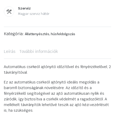
Szerviz
Magyar szerviz háttér
Kategória:
Állattenyésztés, húsfeldolgozás
Leírás
További információk
Automatikus csirkeól ajtónyitó időzítővel és fényérzékelővel, 2
távirányítóval.
Ez az automatikus csirkeól ajtónyitó ideális megoldás a
baromfi biztonságának növelésére. Az időzítő és a
fényérzékelő segítségével az ajtó automatikusan nyílik és
záródik, így biztosítva a csirkék védelmét a ragadozóktól. A
mellékelt távirányítók lehetővé teszik az ajtó kézi vezérlését
is, ha szükséges.