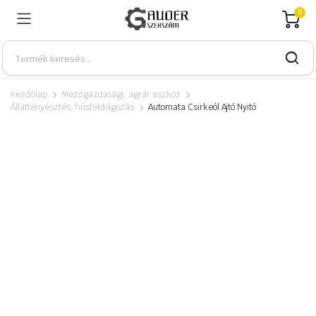
0
Kezdőlap
Mezőgazdasági, agrár eszköz
Állattenyésztés, húsfeldolgozás
Automata Csirkeól Ajtó Nyitó