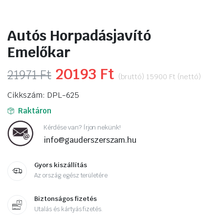
Autós Horpadásjavító
Emelőkar
Original
20193
Ft
Current
21971
Ft
(bruttó)
15900
Ft
(nettó)
price
price
Cikkszám: DPL-625
was:
is:
Raktáron
21971 Ft.
20193 Ft.
Kérdése van? Írjon nekünk!
info@gauderszerszam.hu
Gyors kiszállítás
Az ország egész területére
Biztonságos fizetés
Utalás és kártyás fizetés.