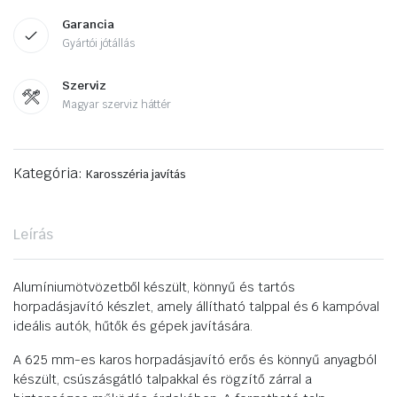
Garancia
Gyártói jótállás
Szerviz
Magyar szerviz háttér
Kategória:
Karosszéria javítás
Leírás
Alumíniumötvözetből készült, könnyű és tartós
horpadásjavító készlet, amely állítható talppal és 6 kampóval
ideális autók, hűtők és gépek javítására.
A 625 mm-es karos horpadásjavító erős és könnyű anyagból
készült, csúszásgátló talpakkal és rögzítő zárral a