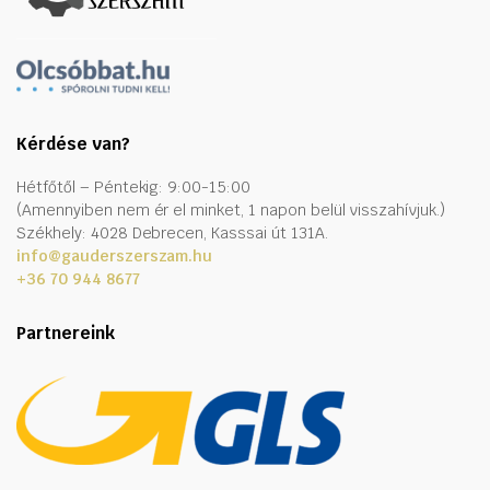
Kérdése van?
Hétfőtől – Péntekig: 9:00-15:00
(Amennyiben nem ér el minket, 1 napon belül visszahívjuk.)
Székhely: 4028 Debrecen, Kasssai út 131A.
info@gauderszerszam.hu
+36 70 944 8677
Partnereink