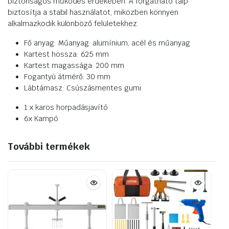
biztonságos működés érdekében. A forgatható talp
biztosítja a stabil használatot, miközben könnyen
alkalmazkodik különböző felületekhez.
Fő anyag: Műanyag: alumínium, acél és műanyag
Kartest hossza: 625 mm
Kartest magassága: 200 mm
Fogantyú átmérő: 30 mm
Lábtámasz: Csúszásmentes gumi
1 x karos horpadásjavító
6x Kampó
További termékek