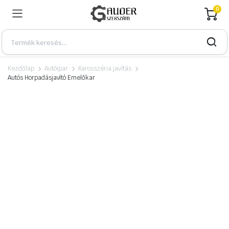
0
Kezdőlap
Autóipar
Karosszéria javítás
Autós Horpadásjavító Emelőkar