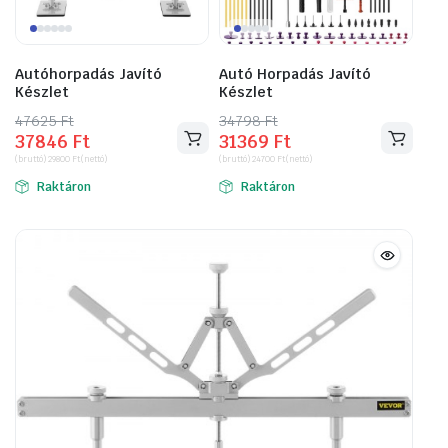
Autóhorpadás Javító
Autó Horpadás Javító
Készlet
Készlet
47625
Original
Current
Ft
34798
Original
Current
Ft
37846
Ft
31369
Ft
price
price
price
price
(bruttó)
29800
Ft
(nettó)
(bruttó)
24700
Ft
(nettó)
was:
is:
was:
is:
Raktáron
Raktáron
47625 Ft.
37846 Ft.
34798 Ft.
31369 Ft.