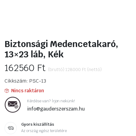
ító
Biztonsági Medencetakaró,
13×23 láb, Kék
162560
Ft
(bruttó)
128000
Ft
(nettó)
Cikkszám: PSC-13
Nincs raktáron
Kérdése van? Írjon nekünk!
info@gauderszerszam.hu
Gyors kiszállítás
Az ország egész területére