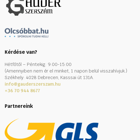
Kérdése van?
Hétfőtől – Péntekig: 9:00-15:00
(Amennyiben nem ér el minket, 1 napon belül visszahívjuk.)
Székhely: 4028 Debrecen, Kasssai út 131A.
info@gauderszerszam.hu
+36 70 944 8677
Partnereink