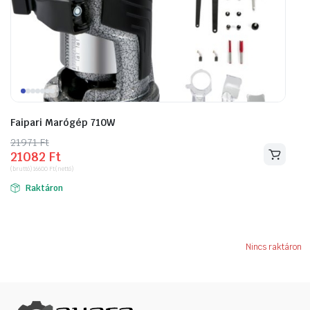
Faipari Marógép 710W
21971
Original
Current
Ft
21082
Ft
price
price
(bruttó)
16600
Ft
(nettó)
was:
is:
Raktáron
21971 Ft.
21082 Ft.
Nincs raktáron