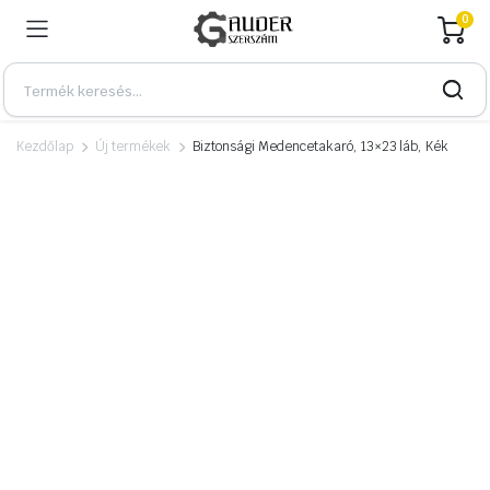
0
Kezdőlap
Új termékek
Biztonsági Medencetakaró, 13×23 láb, Kék