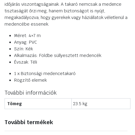
időjárás viszontagságainak. A takaró nemcsak a medence
tisztaságát őrzi meg, hanem biztonságot is nyújt,
megakadályozva, hogy gyerekek vagy háziállatok véletlenül a
medencébe essenek.
Méret: 4×7 m
Anyag: PVC
Szín: Kék
Alkalmazás: Földbe süllyesztett medencék
Évszak: Téli
1 x Biztonsági medencetakaró
Rögzítő elemek
További információk
Tömeg
23.5 kg
További termékek