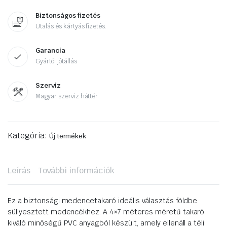
Biztonságos fizetés
Utalás és kártyás fizetés.
Garancia
Gyártói jótállás
Szerviz
Magyar szerviz háttér
Kategória:
Új termékek
Leírás
További információk
Ez a biztonsági medencetakaró ideális választás földbe
süllyesztett medencékhez. A 4×7 méteres méretű takaró
kiváló minőségű PVC anyagból készült, amely ellenáll a téli