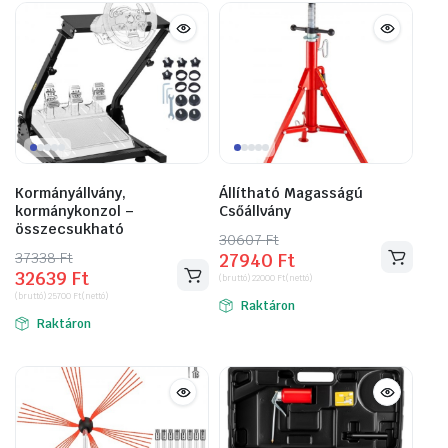
Kormányállvány,
Állítható Magasságú
kormánykonzol –
Csőállvány
összecsukható
30607
Original
Current
Ft
37338
Original
Current
Ft
27940
Ft
price
price
32639
Ft
price
price
(bruttó)
22000
Ft
(nettó)
was:
is:
(bruttó)
25700
Ft
(nettó)
was:
is:
Raktáron
30607 Ft.
27940 Ft.
Raktáron
37338 Ft.
32639 Ft.