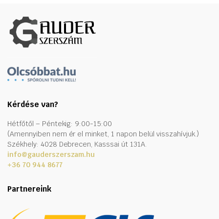
Kérdése van?
Hétfőtől – Péntekig: 9:00-15:00
(Amennyiben nem ér el minket, 1 napon belül visszahívjuk.)
Székhely: 4028 Debrecen, Kasssai út 131A.
info@gauderszerszam.hu
+36 70 944 8677
Partnereink