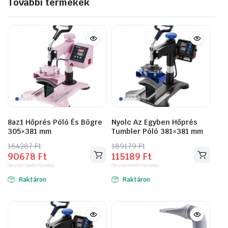
További termékek
8az1 Hőprés Póló És Bögre
Nyolc Az Egyben Hőprés
305×381 mm
Tumbler Póló 381×381 mm
164287
Original
Current
Ft
189179
Original
Current
Ft
90678
Ft
115189
Ft
price
price
price
price
(bruttó)
71400
Ft
(nettó)
(bruttó)
90700
Ft
(nettó)
was:
is:
was:
is:
Raktáron
Raktáron
164287 Ft.
90678 Ft.
189179 Ft.
115189 Ft.