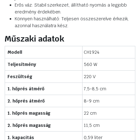
Erős váz: Stabil szerkezet, állítható nyomás a legjobb
eredmény érdekében.
Könnyen használható: Teljesen összeszerelve érkezik,
azonnal használatra kész.
Műszaki adatok
Modell
CH1924
Teljesítmény
560 W
Feszültség
220 V
1. hőprés átmérő
7,5-8,5 cm
2. hőprés átmérő
8-9 cm
1. hőprés magasság
22 cm
2. hőprés magasság
11,5 cm
1. kapacitás
0,59 liter