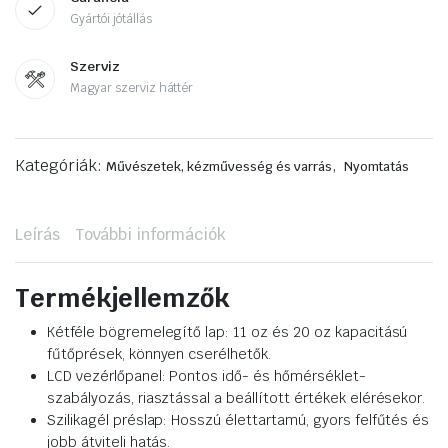
Gyártói jótállás
Szerviz
Magyar szerviz háttér
Kategóriák:
,
Művészetek, kézművesség és varrás
Nyomtatás
Leírás
További információk
Termékjellemzők
Kétféle bögremelegítő lap: 11 oz és 20 oz kapacitású
fűtőprések, könnyen cserélhetők.
LCD vezérlőpanel: Pontos idő- és hőmérséklet-
szabályozás, riasztással a beállított értékek elérésekor.
Szilikagél préslap: Hosszú élettartamú, gyors felfűtés és
jobb átviteli hatás.