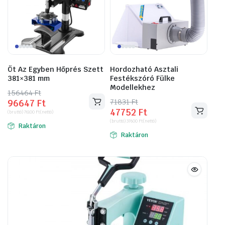
Öt Az Egyben Hőprés Szett
Hordozható Asztali
381×381 mm
Festékszóró Fülke
Modellekhez
156464
Original
Current
Ft
71831
Original
Current
Ft
96647
Ft
price
price
47752
Ft
price
price
(bruttó)
76100
Ft
(nettó)
was:
is:
(bruttó)
37600
Ft
(nettó)
was:
is:
Raktáron
156464 Ft.
96647 Ft.
Raktáron
71831 Ft.
47752 Ft.