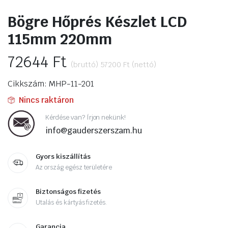
Bögre Hőprés Készlet LCD
115mm 220mm
72644
Ft
(bruttó)
57200
Ft
(nettó)
Cikkszám: MHP-11-201
Nincs raktáron
Kérdése van? Írjon nekünk!
info@gauderszerszam.hu
Gyors kiszállítás
Az ország egész területére
Biztonságos fizetés
Utalás és kártyás fizetés.
Garancia