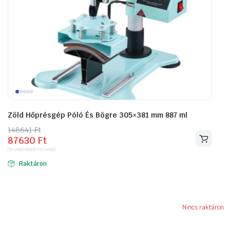
Zöld Hőprésgép Póló És Bögre 305×381 mm 887 ml
148641
Original
Current
Ft
87630
Ft
price
price
(bruttó)
69000
Ft
(nettó)
was:
is:
Raktáron
148641 Ft.
87630 Ft.
Nincs raktáron