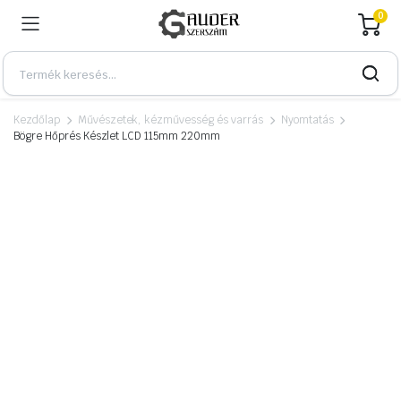
0
Kezdőlap
Művészetek, kézművesség és varrás
Nyomtatás
Bögre Hőprés Készlet LCD 115mm 220mm