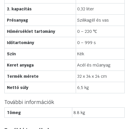
2. kapacitás
0,32 liter
Présanyag
Szilikagél és vas
Hőmérséklet tartomány
0 – 220 ℃
Időtartomány
0 – 999 s
Szín
Kék
Keret anyaga
Acél és műanyag
Termék mérete
32 x 34 x 24 cm
Nettó súly
6,5 kg
További információk
Tömeg
8.8 kg