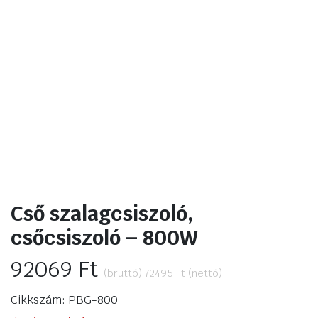
Cső szalagcsiszoló,
csőcsiszoló – 800W
92069
Ft
(bruttó)
72495
Ft
(nettó)
Cikkszám: PBG-800