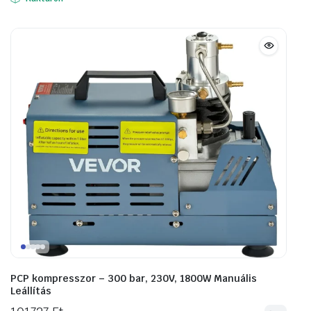
106807 Ft.
80391 Ft.
PCP kompresszor – 300 bar, 230V, 1800W Manuális
Leállítás