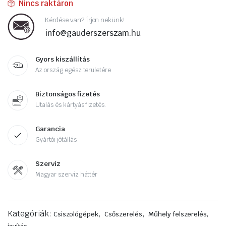
Nincs raktáron
Kérdése van? Írjon nekünk!
info@gauderszerszam.hu
Gyors kiszállítás
Az ország egész területére
Biztonságos fizetés
Utalás és kártyás fizetés.
Garancia
Gyártói jótállás
Szerviz
Magyar szerviz háttér
Kategóriák:
,
,
Csiszológépek
Csőszerelés
Műhely felszerelés,