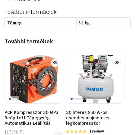
További információk
Tömeg
5.1 kg
További termékek
PCP Kompresszor 30 MPa
30 literes 850 W-os
Beépített Tápegység
csendes olajmentes
Automatikus Leállítás
légkompresszor
117348
Original
Current
Ft
Értékelés:
1 review