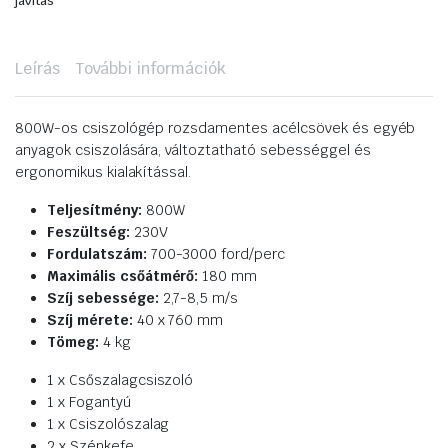
javítás
Leírás
További információk
800W-os csiszológép rozsdamentes acélcsövek és egyéb
anyagok csiszolására, változtatható sebességgel és
ergonomikus kialakítással.
Teljesítmény:
800W
Feszültség:
230V
Fordulatszám:
700-3000 ford/perc
Maximális csőátmérő:
180 mm
Szíj sebessége:
2,7-8,5 m/s
Szíj mérete:
40 x 760 mm
Tömeg:
4 kg
1 x Csőszalagcsiszoló
1 x Fogantyú
1 x Csiszolószalag
2 x Szénkefe