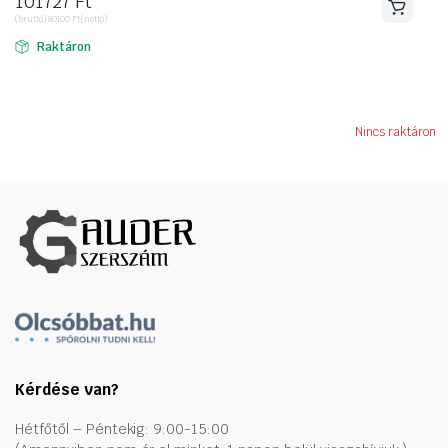
101727
Ft
(bruttó)
80100
Ft
(nettó)
Raktáron
Nincs raktáron
Kérdése van?
Hétfőtől – Péntekig: 9:00-15:00