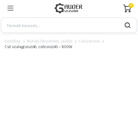
0
Kezdőlap
Műhely felszerelés, javítás
Csőszerelés
Cső szalagcsiszoló, csőcsiszoló – 800W