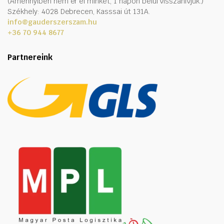
(Amennyiben nem ér el minket, 1 napon belül visszahívjuk.)
Székhely: 4028 Debrecen, Kasssai út 131A.
info@gauderszerszam.hu
+36 70 944 8677
Partnereink