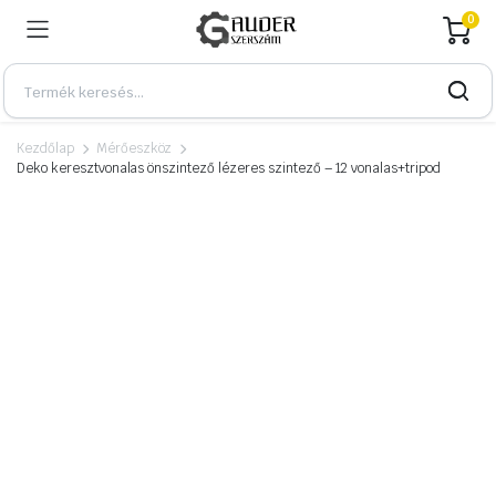
0
Kezdőlap
Mérőeszköz
Deko keresztvonalas önszintező lézeres szintező – 12 vonalas+tripod