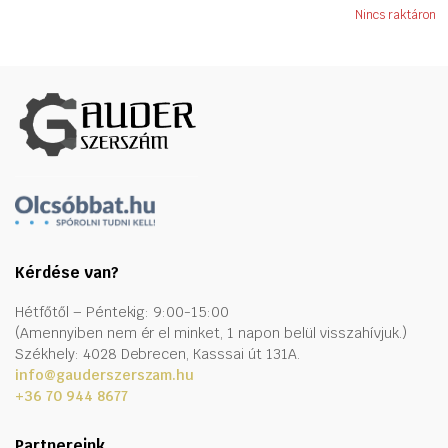
Nincs raktáron
Kérdése van?
Hétfőtől – Péntekig: 9:00-15:00
(Amennyiben nem ér el minket, 1 napon belül visszahívjuk.)
Székhely: 4028 Debrecen, Kasssai út 131A.
info@gauderszerszam.hu
+36 70 944 8677
Partnereink