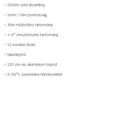
– 532nm zöld lézerfény
– 1mm / 10m pontosság
– 30m működési tartomány
– +-4° önszintezési tartomány
– 12 vonalas lézer
– távirányító
– 120 cm-es alumínium tripod
– 0-50°C üzemelési hőmérséklet