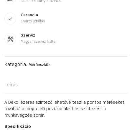
Utalás és kártyás fizetés.
Garancia
Gyártói jótállás
Szerviz
Magyar szerviz háttér
Kategória:
Mérőeszköz
Leírás
A Deko lézeres szintező lehetővé teszi a pontos méréseket,
továbbá a megfelelő pozícionálást és szintezést a
munkavégzés során.
Specifikáció