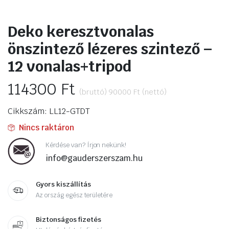
Deko keresztvonalas
önszintező lézeres szintező –
12 vonalas+tripod
114300
Ft
(bruttó)
90000
Ft
(nettó)
Cikkszám: LL12-GTDT
Nincs raktáron
Kérdése van? Írjon nekünk!
info@gauderszerszam.hu
Gyors kiszállítás
Az ország egész területére
Biztonságos fizetés