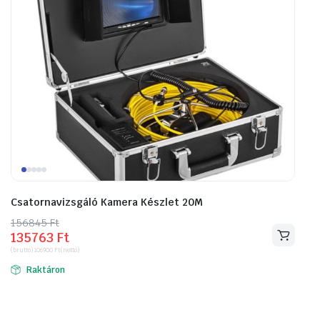
Csatornavizsgáló Kamera Készlet 20M
156845
Original
Current
Ft
135763
Ft
price
price
(bruttó)
106900
Ft
(nettó)
was:
is:
Raktáron
156845 Ft.
135763 Ft.