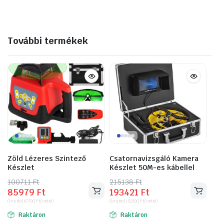
További termékek
Zöld Lézeres Szintező
Csatornavizsgáló Kamera
Készlet
Készlet 50M-es kábellel
100711
Original
Current
Ft
215138
Original
Current
Ft
85979
Ft
193421
Ft
price
price
price
price
(bruttó)
67700
Ft
(nettó)
(bruttó)
152300
Ft
(nettó)
was:
is:
was:
is:
Raktáron
Raktáron
100711 Ft.
85979 Ft.
215138 Ft.
193421 Ft.