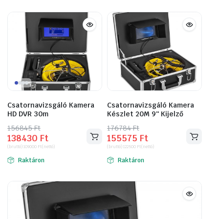
Csatornavizsgáló Kamera
Csatornavizsgáló Kamera
HD DVR 30m
Készlet 20M 9″ Kijelző
156845
Original
Current
Ft
176784
Original
Current
Ft
138430
Ft
155575
Ft
price
price
price
price
(bruttó)
109000
Ft
(nettó)
(bruttó)
122500
Ft
(nettó)
was:
is:
was:
is:
Raktáron
Raktáron
156845 Ft.
138430 Ft.
176784 Ft.
155575 Ft.