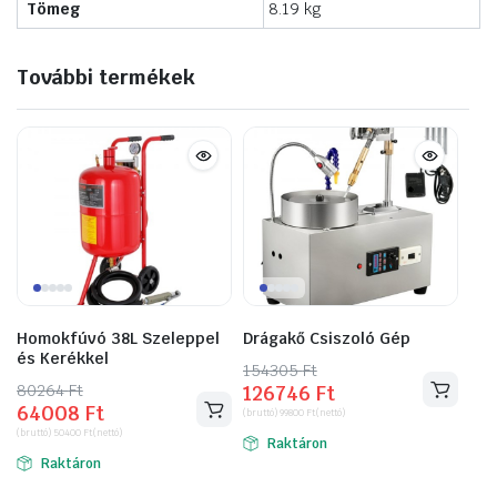
Tömeg
8.19 kg
További termékek
Homokfúvó 38L Szeleppel
Drágakő Csiszoló Gép
és Kerékkel
154305
Original
Current
Ft
80264
Original
Current
Ft
126746
Ft
price
price
64008
Ft
price
price
(bruttó)
99800
Ft
(nettó)
was:
is:
(bruttó)
50400
Ft
(nettó)
was:
is:
Raktáron
154305 Ft.
126746 Ft.
Raktáron
80264 Ft.
64008 Ft.