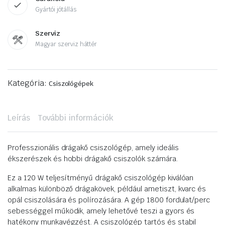
Gyártói jótállás
Szerviz
Magyar szerviz háttér
Kategória:
Csiszológépek
Leírás
További információk
Professzionális drágakő csiszológép, amely ideális
ékszerészek és hobbi drágakő csiszolók számára.
Ez a 120 W teljesítményű drágakő csiszológép kiválóan
alkalmas különböző drágakövek, például ametiszt, kvarc és
opál csiszolására és polírozására. A gép 1800 fordulat/perc
sebességgel működik, amely lehetővé teszi a gyors és
hatékony munkavégzést. A csiszológép tartós és stabil