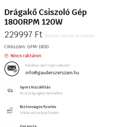
Drágakő Csiszoló Gép
1800RPM 120W
229997
Ft
(bruttó)
181100
Ft
(nettó)
Cikkszám: GFM-1800
Nincs raktáron
Kérdése van? Írjon nekünk!
info@gauderszerszam.hu
Gyors kiszállítás
Az ország egész területére
Biztonságos fizetés
Utalás és kártyás fizetés.
Garancia