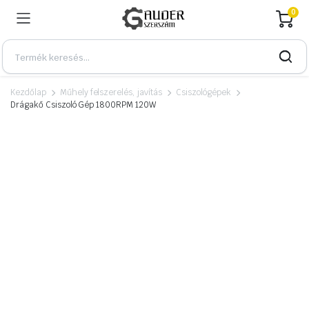
0
Kezdőlap
Műhely felszerelés, javítás
Csiszológépek
Drágakő Csiszoló Gép 1800RPM 120W