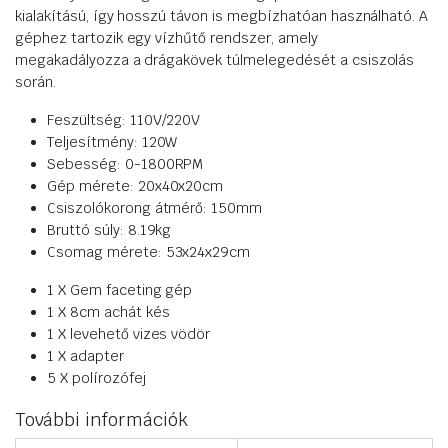
kialakítású, így hosszú távon is megbízhatóan használható. A
géphez tartozik egy vízhűtő rendszer, amely
megakadályozza a drágakövek túlmelegedését a csiszolás
során.
Feszültség: 110V/220V
Teljesítmény: 120W
Sebesség: 0-1800RPM
Gép mérete: 20x40x20cm
Csiszolókorong átmérő: 150mm
Bruttó súly: 8.19kg
Csomag mérete: 53x24x29cm
1 X Gem faceting gép
1 X 8cm achát kés
1 X levehető vizes vödör
1 X adapter
5 X polírozófej
További információk