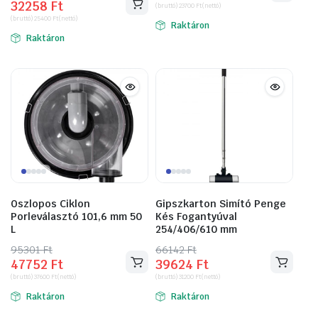
32258
Ft
price
price
(bruttó)
23700
Ft
(nettó)
was:
is:
(bruttó)
25400
Ft
(nettó)
was:
is:
Raktáron
46228 Ft.
30099 Ft.
Raktáron
61163 Ft.
32258 Ft.
Oszlopos Ciklon
Gipszkarton Simító Penge
Porleválasztó 101,6 mm 50
Kés Fogantyúval
L
254/406/610 mm
95301
Original
Current
Ft
66142
Original
Current
Ft
47752
Ft
39624
Ft
price
price
price
price
(bruttó)
37600
Ft
(nettó)
(bruttó)
31200
Ft
(nettó)
was:
is:
was:
is:
Raktáron
Raktáron
95301 Ft.
47752 Ft.
66142 Ft.
39624 Ft.