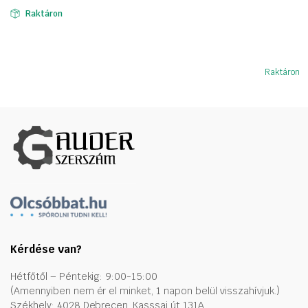
was:
is:
Raktáron
60452 Ft.
35179 Ft.
Raktáron
Kérdése van?
Hétfőtől – Péntekig: 9:00-15:00
(Amennyiben nem ér el minket, 1 napon belül visszahívjuk.)
Székhely: 4028 Debrecen, Kasssai út 131A.