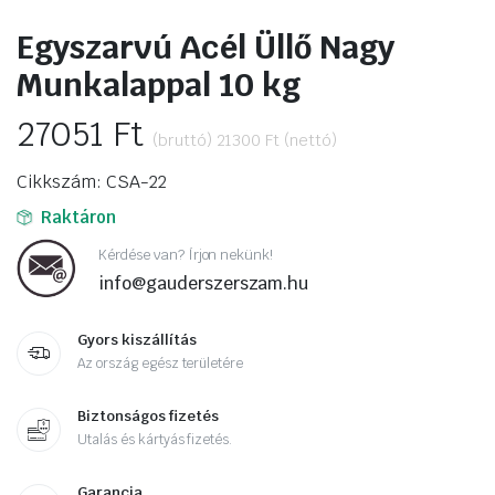
Egyszarvú Acél Üllő Nagy
Munkalappal 10 kg
27051
Ft
(bruttó)
21300
Ft
(nettó)
Cikkszám: CSA-22
Raktáron
Kérdése van? Írjon nekünk!
info@gauderszerszam.hu
Gyors kiszállítás
Az ország egész területére
Biztonságos fizetés
Utalás és kártyás fizetés.
Garancia