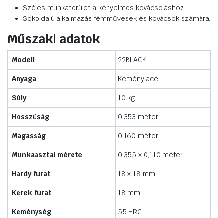
Széles munkaterület a kényelmes kovácsoláshoz.
Sokoldalú alkalmazás fémművesek és kovácsok számára.
Műszaki adatok
Modell
22BLACK
Anyaga
Kemény acél
Súly
10 kg
Hosszúság
0,353 méter
Magasság
0,160 méter
Munkaasztal mérete
0,355 x 0,110 méter
Hardy furat
18 x 18 mm
Kerek furat
18 mm
Keménység
55 HRC