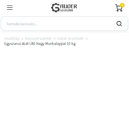
0
Kezdőlap
Kéziszerszámok
Satuk és prések
Egyszarvú Acél Üllő Nagy Munkalappal 10 kg