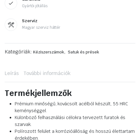
Gyártói jótállás
Szerviz
Magyar szerviz háttér
Kategóriák:
,
Kéziszerszámok
Satuk és prések
Leírás
További információk
Termékjellemzők
Prémium minőségű, kovácsolt acélból készült, 55 HRC
keménységgel.
Különböző felhasználási célokra tervezett furatok és
szarvak.
Polírozott felület a korrózióállóság és hosszú élettartam
érdekében.