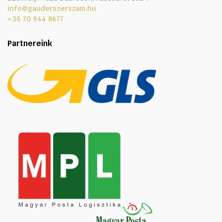
info@gauderszerszam.hu
+36 70 944 8677
Partnereink