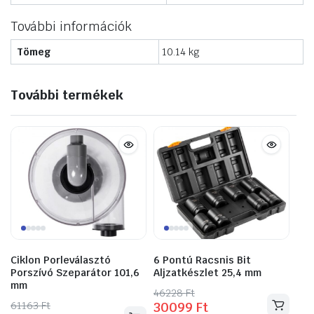
További információk
Tömeg
10.14 kg
További termékek
Ciklon Porleválasztó
6 Pontú Racsnis Bit
Porszívó Szeparátor 101,6
Aljzatkészlet 25,4 mm
mm
46228
Original
Current
Ft
61163
Original
Current
Ft
30099
Ft
price
price