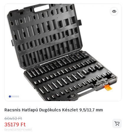
Racsnis Hatlapú Dugókulcs Készlet 9,5/12,7 mm
60452
Original
Current
Ft
35179
Ft
price
price
(bruttó)
27700
Ft
(nettó)