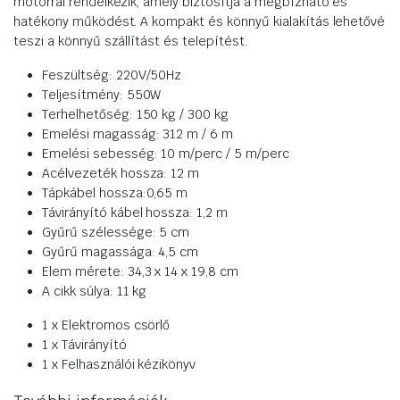
motorral rendelkezik, amely biztosítja a megbízható és
hatékony működést. A kompakt és könnyű kialakítás lehetővé
teszi a könnyű szállítást és telepítést.
Feszültség: 220V/50Hz
Teljesítmény: 550W
Terhelhetőség: 150 kg / 300 kg
Emelési magasság: 312 m / 6 m
Emelési sebesség: 10 m/perc / 5 m/perc
Acélvezeték hossza: 12 m
Tápkábel hossza:0,65 m
Távirányító kábel hossza: 1,2 m
Gyűrű szélessége: 5 cm
Gyűrű magassága: 4,5 cm
Elem mérete: 34,3 x 14 x 19,8 cm
A cikk súlya: 11 kg
1 x Elektromos csörlő
1 x Távirányító
1 x Felhasználói kézikönyv