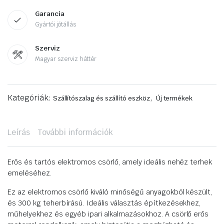
Garancia
Gyártói jótállás
Szerviz
Magyar szerviz háttér
Kategóriák:
,
Szállítószalag és szállító eszköz
Új termékek
Leírás
További információk
Erős és tartós elektromos csörlő, amely ideális nehéz terhek
emeléséhez.
Ez az elektromos csörlő kiváló minőségű anyagokból készült,
és 300 kg teherbírású. Ideális választás építkezésekhez,
műhelyekhez és egyéb ipari alkalmazásokhoz. A csörlő erős