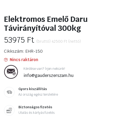
Elektromos Emelő Daru
Távirányítóval 300kg
53975
Ft
(bruttó)
42500
Ft
(nettó)
Cikkszám: EHR-150
Nincs raktáron
Kérdése van? Írjon nekünk!
info@gauderszerszam.hu
Gyors kiszállítás
Az ország egész területére
Biztonságos fizetés
Utalás és kártyás fizetés.