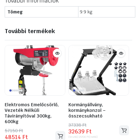
További információk
Tömeg
9.9 kg
További termékek
Elektromos Emelőcsörlő,
Kormányállvány,
Vezeték Nélküli
kormánykonzol –
Távirányítóval 300kg,
összecsukható
600kg
37338
Original
Current
Ft
57150
Original
Current
Ft
32639
Ft
price
price
48514
Ft
price
price
(bruttó)
25700
Ft
(nettó)
was:
is: