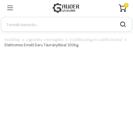
0
Kezdőlap
Logisztika, csomagolás
Szállítószalag és szállító eszköz
Elektromos Emelő Daru Távirányítóval 300kg