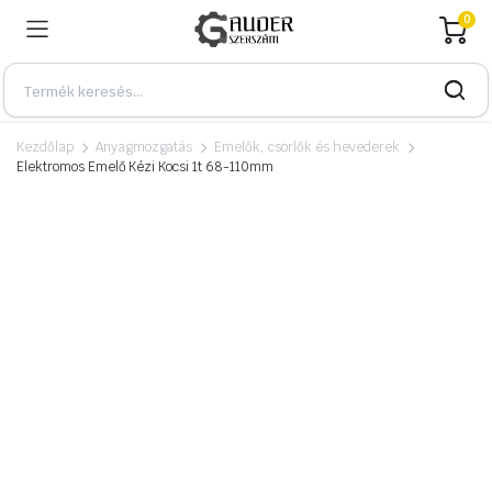
0
Kezdőlap
Anyagmozgatás
Emelők, csörlők és hevederek
Elektromos Emelő Kézi Kocsi 1t 68-110mm