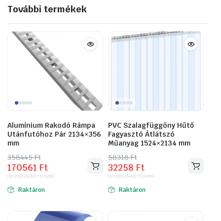
További termékek
Alumínium Rakodó Rámpa
PVC Szalagfüggöny Hűtő
Utánfutóhoz Pár 2134×356
Fagyasztó Átlátszó
mm
Műanyag 1524×2134 mm
358445
Original
Current
Ft
58318
Original
Current
Ft
170561
Ft
32258
Ft
price
price
price
price
(bruttó)
134300
Ft
(nettó)
(bruttó)
25400
Ft
(nettó)
was:
is:
was:
is:
Raktáron
Raktáron
358445 Ft.
170561 Ft.
58318 Ft.
32258 Ft.