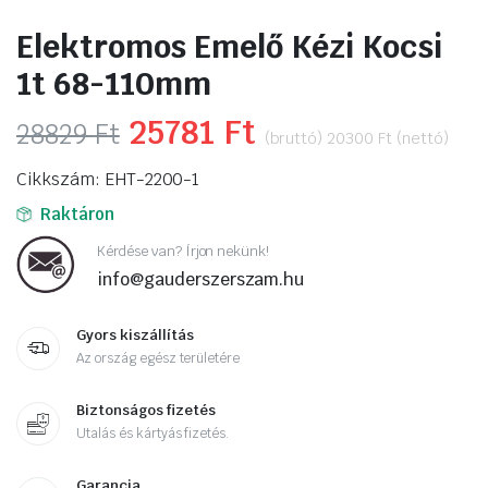
Elektromos Emelő Kézi Kocsi
1t 68-110mm
Original
25781
Ft
Current
28829
Ft
(bruttó)
20300
Ft
(nettó)
price
price
Cikkszám: EHT-2200-1
was:
is:
Raktáron
28829 Ft.
25781 Ft.
Kérdése van? Írjon nekünk!
info@gauderszerszam.hu
Gyors kiszállítás
Az ország egész területére
Biztonságos fizetés
Utalás és kártyás fizetés.
Garancia