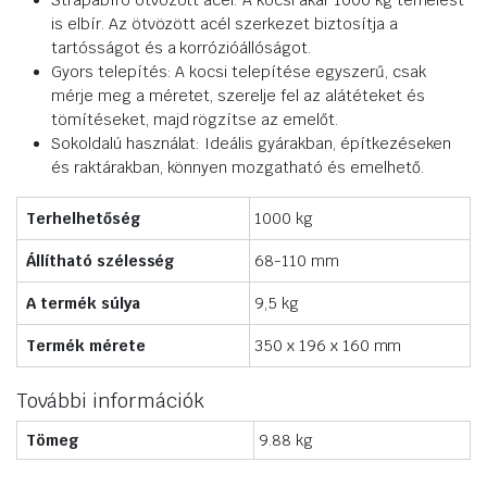
Strapabíró ötvözött acél: A kocsi akár 1000 kg terhelést
is elbír. Az ötvözött acél szerkezet biztosítja a
tartósságot és a korrózióállóságot.
Gyors telepítés: A kocsi telepítése egyszerű, csak
mérje meg a méretet, szerelje fel az alátéteket és
tömítéseket, majd rögzítse az emelőt.
Sokoldalú használat: Ideális gyárakban, építkezéseken
és raktárakban, könnyen mozgatható és emelhető.
Terhelhetőség
1000 kg
Állítható szélesség
68-110 mm
A termék súlya
9,5 kg
Termék mérete
350 x 196 x 160 mm
További információk
Tömeg
9.88 kg