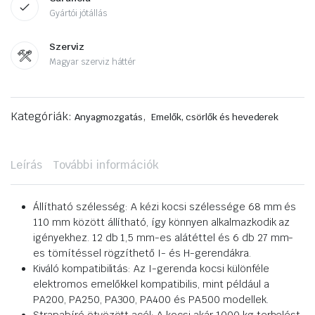
Gyártói jótállás
Szerviz
Magyar szerviz háttér
Kategóriák:
,
Anyagmozgatás
Emelők, csörlők és hevederek
Leírás
További információk
Állítható szélesség: A kézi kocsi szélessége 68 mm és
110 mm között állítható, így könnyen alkalmazkodik az
igényekhez. 12 db 1,5 mm-es alátéttel és 6 db 27 mm-
es tömítéssel rögzíthető I- és H-gerendákra.
Kiváló kompatibilitás: Az I-gerenda kocsi különféle
elektromos emelőkkel kompatibilis, mint például a
PA200, PA250, PA300, PA400 és PA500 modellek.