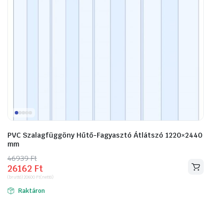
PVC Szalagfüggöny Hűtő-Fagyasztó Átlátszó 1220×2440
mm
46939
Original
Current
Ft
26162
Ft
price
price
(bruttó)
20600
Ft
(nettó)
was:
is:
Raktáron
46939 Ft.
26162 Ft.