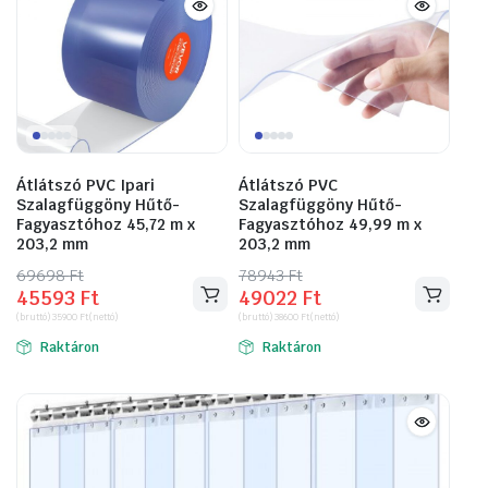
Átlátszó PVC Ipari
Átlátszó PVC
Szalagfüggöny Hűtő-
Szalagfüggöny Hűtő-
Fagyasztóhoz 45,72 m x
Fagyasztóhoz 49,99 m x
203,2 mm
203,2 mm
69698
Original
Current
Ft
78943
Original
Current
Ft
45593
Ft
49022
Ft
price
price
price
price
(bruttó)
35900
Ft
(nettó)
(bruttó)
38600
Ft
(nettó)
was:
is:
was:
is:
Raktáron
Raktáron
69698 Ft.
45593 Ft.
78943 Ft.
49022 Ft.