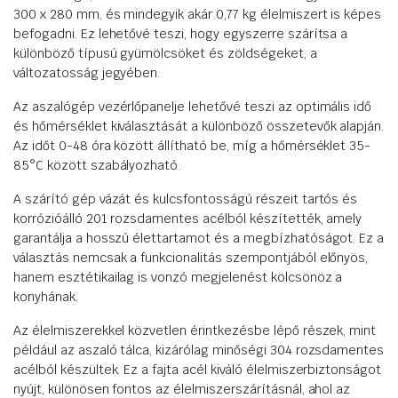
300 x 280 mm, és mindegyik akár 0,77 kg élelmiszert is képes
befogadni. Ez lehetővé teszi, hogy egyszerre szárítsa a
különböző típusú gyümölcsöket és zöldségeket, a
változatosság jegyében.
Az aszalógép vezérlőpanelje lehetővé teszi az optimális idő
és hőmérséklet kiválasztását a különböző összetevők alapján.
Az időt 0-48 óra között állítható be, míg a hőmérséklet 35-
85°C között szabályozható.
A szárító gép vázát és kulcsfontosságú részeit tartós és
korrózióálló 201 rozsdamentes acélból készítették, amely
garantálja a hosszú élettartamot és a megbízhatóságot. Ez a
választás nemcsak a funkcionalitás szempontjából előnyös,
hanem esztétikailag is vonzó megjelenést kölcsönöz a
konyhának.
Az élelmiszerekkel közvetlen érintkezésbe lépő részek, mint
például az aszaló tálca, kizárólag minőségi 304 rozsdamentes
acélból készültek. Ez a fajta acél kiváló élelmiszerbiztonságot
nyújt, különösen fontos az élelmiszerszárításnál, ahol az