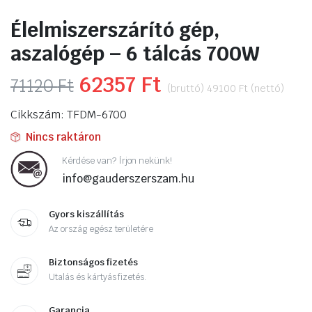
Élelmiszerszárító gép,
aszalógép – 6 tálcás 700W
Original
62357
Ft
Current
71120
Ft
(bruttó)
49100
Ft
(nettó)
price
price
Cikkszám: TFDM-6700
was:
is:
Nincs raktáron
71120 Ft.
62357 Ft.
Kérdése van? Írjon nekünk!
info@gauderszerszam.hu
Gyors kiszállítás
Az ország egész területére
Biztonságos fizetés
Utalás és kártyás fizetés.
Garancia