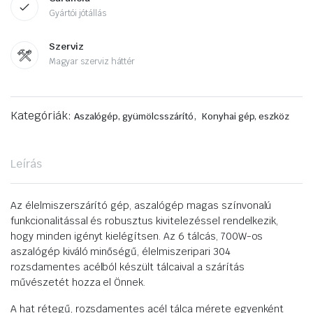
Gyártói jótállás
Szerviz
Magyar szerviz háttér
Kategóriák:
,
Aszalógép, gyümölcsszárító
Konyhai gép, eszköz
Leírás
Az élelmiszerszárító gép, aszalógép magas színvonalú
funkcionalitással és robusztus kivitelezéssel rendelkezik,
hogy minden igényt kielégítsen. Az 6 tálcás, 700W-os
aszalógép kiváló minőségű, élelmiszeripari 304
rozsdamentes acélból készült tálcaival a szárítás
művészetét hozza el Önnek.
A hat rétegű, rozsdamentes acél tálca mérete egyenként