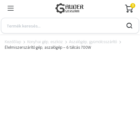
0
Kezdőlap
Konyhai gép, eszköz
Aszalógép, gyümölcsszárító
Élelmiszerszárító gép, aszalógép – 6 tálcás 700W