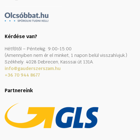
Kérdése van?
Hétfőtől – Péntekig: 9:00-15:00
(Amennyiben nem ér el minket, 1 napon belül visszahívjuk.)
Székhely: 4028 Debrecen, Kasssai út 131A.
info@gauderszerszam.hu
+36 70 944 8677
Partnereink