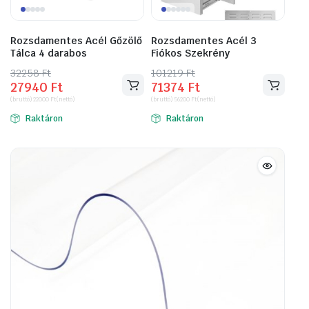
Rozsdamentes Acél Gőzölő
Rozsdamentes Acél 3
Tálca 4 darabos
Fiókos Szekrény
32258
Original
Current
Ft
101219
Original
Current
Ft
27940
Ft
71374
Ft
price
price
price
price
(bruttó)
22000
Ft
(nettó)
(bruttó)
56200
Ft
(nettó)
was:
is:
was:
is:
Raktáron
Raktáron
32258 Ft.
27940 Ft.
101219 Ft.
71374 Ft.