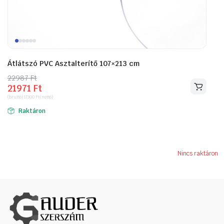
Átlátszó PVC Asztalterítő 107×213 cm
22987
Original
Current
Ft
21971
Ft
price
price
(bruttó)
17300
Ft
(nettó)
was:
is:
Raktáron
22987 Ft.
21971 Ft.
Nincs raktáron