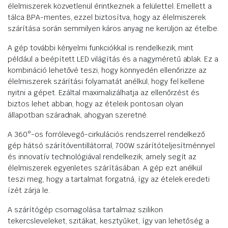
élelmiszerek közvetlenül érintkeznek a felülettel. Emellett a
tálca BPA-mentes, ezzel biztosítva, hogy az élelmiszerek
szárítása során semmilyen káros anyag ne kerüljön az ételbe.
A gép további kényelmi funkciókkal is rendelkezik, mint
például a beépített LED világítás és a nagyméretű ablak. Ez a
kombináció lehetővé teszi, hogy könnyedén ellenőrizze az
élelmiszerek szárítási folyamatát anélkül, hogy fel kellene
nyitni a gépet. Ezáltal maximalizálhatja az ellenőrzést és
biztos lehet abban, hogy az ételeik pontosan olyan
állapotban száradnak, ahogyan szeretné.
A 360°-os forrólevegő-cirkulációs rendszerrel rendelkező
gép hátsó szárítóventillátorral, 700W szárítóteljesítménnyel
és innovatív technológiával rendelkezik, amely segít az
élelmiszerek egyenletes szárításában. A gép ezt anélkül
teszi meg, hogy a tartalmat forgatná, így az ételek eredeti
ízét zárja le.
A szárítógép csomagolása tartalmaz szilikon
tekercsleveleket, szitákat, kesztyűket, így van lehetőség a