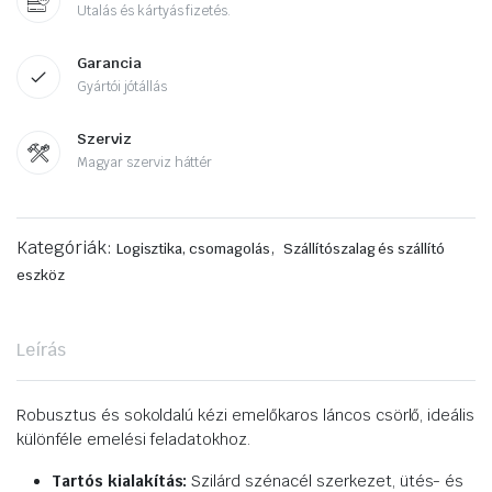
Utalás és kártyás fizetés.
Garancia
Gyártói jótállás
Szerviz
Magyar szerviz háttér
Kategóriák:
,
Logisztika, csomagolás
Szállítószalag és szállító
eszköz
Leírás
Robusztus és sokoldalú kézi emelőkaros láncos csörlő, ideális
különféle emelési feladatokhoz.
Tartós kialakítás:
Szilárd szénacél szerkezet, ütés- és