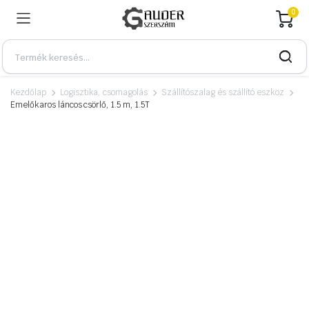
0
Kezdőlap
Logisztika, csomagolás
Szállítószalag és szállító eszköz
Emelőkaros láncos csörlő, 1.5 m, 1.5T