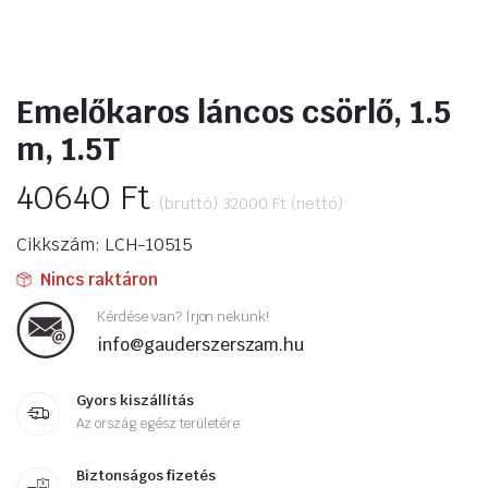
Emelőkaros láncos csörlő, 1.5
m, 1.5T
40640
Ft
(bruttó)
32000
Ft
(nettó)
Cikkszám: LCH-10515
Nincs raktáron
Kérdése van? Írjon nekünk!
info@gauderszerszam.hu
Gyors kiszállítás
Az ország egész területére
Biztonságos fizetés