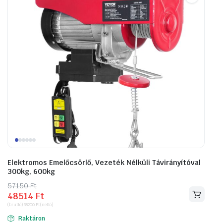
Elektromos Emelőcsörlő, Vezeték Nélküli Távirányítóval
300kg, 600kg
57150
Original
Current
Ft
48514
Ft
price
price
(bruttó)
38200
Ft
(nettó)
was:
is:
Raktáron
57150 Ft.
48514 Ft.