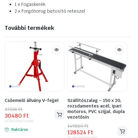
1 x Fogaskerék
2 x Forgóhorog biztosító reteszel
További termékek
Csőemelő állvány V-fejjel
Szállítószalag – 150 x 20,
rozsdamentes acél, ipari
37338
Original
Current
Ft
motoros, PVC szíjjal, dupla
30480
Ft
price
price
vezetősín
(bruttó)
24000
Ft
(nettó)
was:
is:
149860
Original
Current
Ft
Raktáron
37338 Ft.
30480 Ft.
128524
Ft
price
price
(bruttó)
101200
Ft
(nettó)