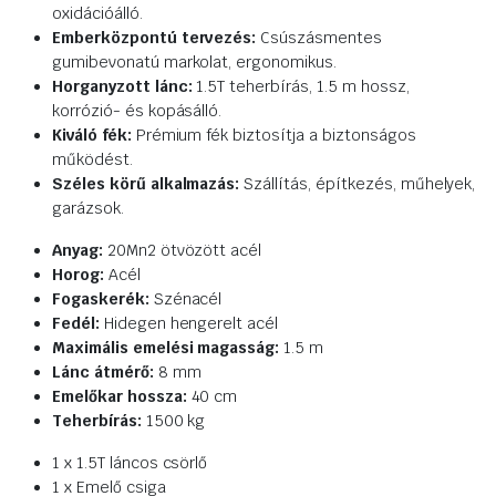
oxidációálló.
Emberközpontú tervezés:
Csúszásmentes
gumibevonatú markolat, ergonomikus.
Horganyzott lánc:
1.5T teherbírás, 1.5 m hossz,
korrózió- és kopásálló.
Kiváló fék:
Prémium fék biztosítja a biztonságos
működést.
Széles körű alkalmazás:
Szállítás, építkezés, műhelyek,
garázsok.
Anyag:
20Mn2 ötvözött acél
Horog:
Acél
Fogaskerék:
Szénacél
Fedél:
Hidegen hengerelt acél
Maximális emelési magasság:
1.5 m
Lánc átmérő:
8 mm
Emelőkar hossza:
40 cm
Teherbírás:
1500 kg
1 x 1.5T láncos csörlő
1 x Emelő csiga