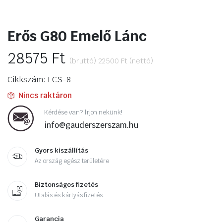
Erős G80 Emelő Lánc
28575
Ft
(bruttó)
22500
Ft
(nettó)
Cikkszám: LCS-8
Nincs raktáron
Kérdése van? Írjon nekünk!
info@gauderszerszam.hu
Gyors kiszállítás
Az ország egész területére
Biztonságos fizetés
Utalás és kártyás fizetés.
Garancia