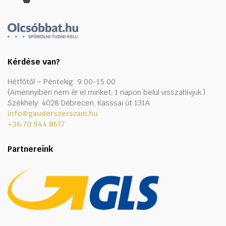
Kérdése van?
Hétfőtől – Péntekig: 9:00-15:00
(Amennyiben nem ér el minket, 1 napon belül visszahívjuk.)
Székhely: 4028 Debrecen, Kasssai út 131A.
info@gauderszerszam.hu
+36 70 944 8677
Partnereink