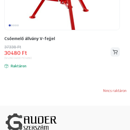
Csőemelő állvány V-fejjel
37338
Original
Current
Ft
30480
Ft
price
price
(bruttó)
24000
Ft
(nettó)
was:
is:
Raktáron
37338 Ft.
30480 Ft.
Nincs raktáron