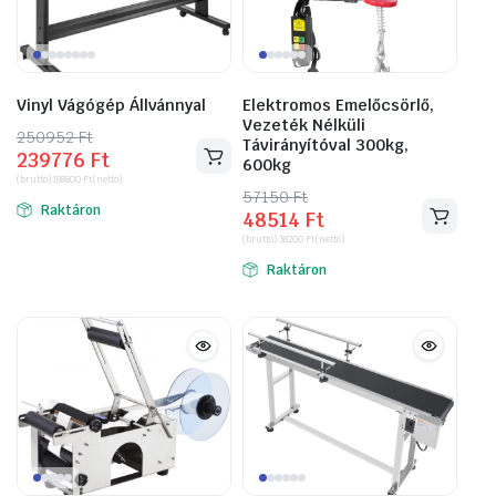
Vinyl Vágógép Állvánnyal
Elektromos Emelőcsörlő,
Vezeték Nélküli
250952
Original
Current
Ft
Távirányítóval 300kg,
239776
Ft
price
price
600kg
(bruttó)
188800
Ft
(nettó)
was:
is:
57150
Original
Current
Ft
Raktáron
250952 Ft.
239776 Ft.
48514
Ft
price
price
(bruttó)
38200
Ft
(nettó)
was:
is:
Raktáron
57150 Ft.
48514 Ft.