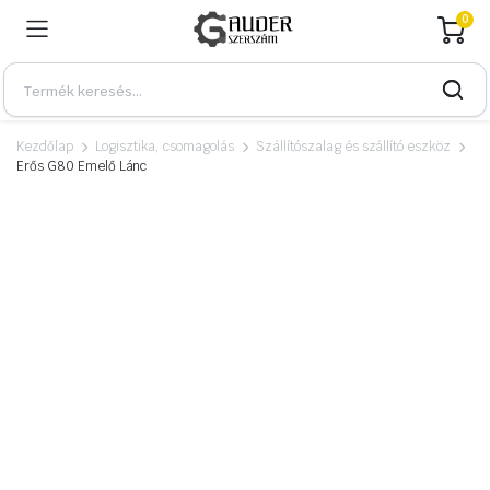
0
Kezdőlap
Logisztika, csomagolás
Szállítószalag és szállító eszköz
Erős G80 Emelő Lánc