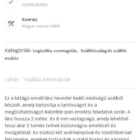
Gyártói jótállás
Szerviz
Magyar szerviz háttér
Kategóriák:
,
Logisztika, csomagolás
Szállítószalag és szállító
eszköz
Leírás
További információk
Ez a kétágú emelő lánc heveder kiváló minőségű acélból
készült, amely biztosítja a tartósságot és a
megbízhatóságot különféle ipari emelési feladatok során. A
lánc hossza 2 méter, és 8 mm vastagságú, amely lehetővé
teszi akár 2 tonnás terhek biztonságos emelését és
mozgatását. Az eszköz két acél kampóval és rövidítővel van
felszerelve, amelyek biztosítják a stabil fogást és a könnyű