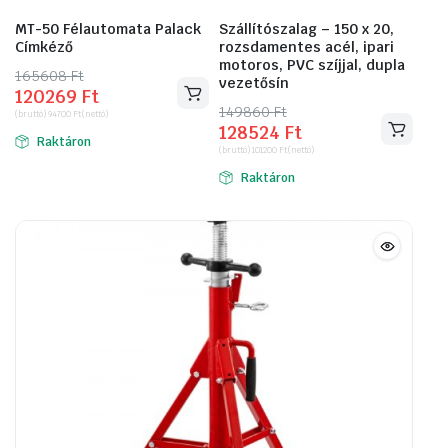
MT-50 Félautomata Palack
Szállítószalag – 150 x 20,
Címkéző
rozsdamentes acél, ipari
motoros, PVC szíjjal, dupla
165608
Original
Current
Ft
vezetősín
120269
Ft
price
price
149860
Original
Current
Ft
(bruttó)
94700
Ft
(nettó)
was:
is:
128524
Ft
price
price
Raktáron
165608 Ft.
120269 Ft.
(bruttó)
101200
Ft
(nettó)
was:
is:
Raktáron
149860 Ft.
128524 Ft.