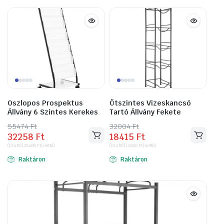
Oszlopos Prospektus
Ötszintes Vizeskancsó
Állvány 6 Szintes Kerekes
Tartó Állvány Fekete
55474
Original
Current
Ft
32004
Original
Current
Ft
32258
Ft
18415
Ft
price
price
price
price
(bruttó)
25400
Ft
(nettó)
(bruttó)
14500
Ft
(nettó)
was:
is:
was:
is:
Raktáron
Raktáron
55474 Ft.
32258 Ft.
32004 Ft.
18415 Ft.