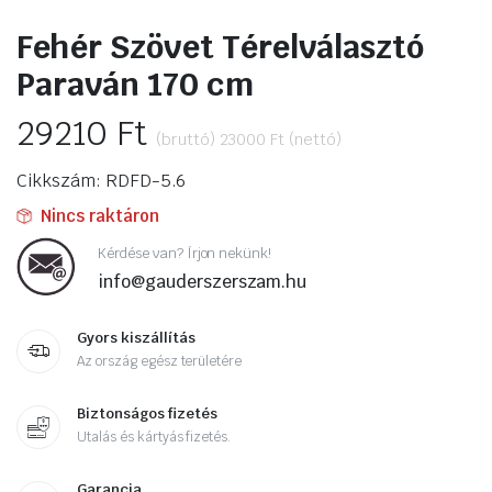
Fehér Szövet Térelválasztó
Paraván 170 cm
29210
Ft
(bruttó)
23000
Ft
(nettó)
Cikkszám: RDFD-5.6
Nincs raktáron
Kérdése van? Írjon nekünk!
info@gauderszerszam.hu
Gyors kiszállítás
Az ország egész területére
Biztonságos fizetés
Utalás és kártyás fizetés.
Garancia