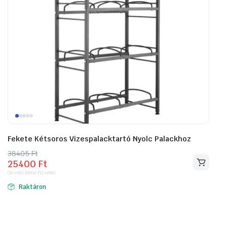
Fekete Kétsoros Vizespalacktartó Nyolc Palackhoz
38405
Original
Current
Ft
25400
Ft
price
price
(bruttó)
20000
Ft
(nettó)
was:
is:
Raktáron
38405 Ft.
25400 Ft.