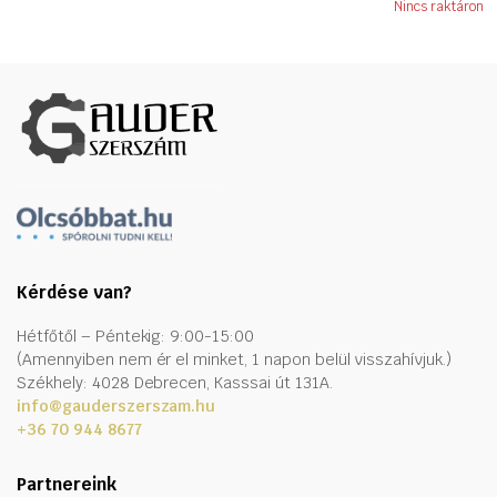
Nincs raktáron
Kérdése van?
Hétfőtől – Péntekig: 9:00-15:00
(Amennyiben nem ér el minket, 1 napon belül visszahívjuk.)
Székhely: 4028 Debrecen, Kasssai út 131A.
info@gauderszerszam.hu
+36 70 944 8677
Partnereink