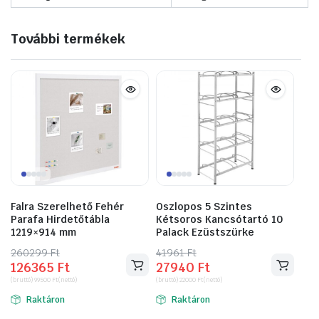
További termékek
Falra Szerelhető Fehér
Oszlopos 5 Szintes
Parafa Hirdetőtábla
Kétsoros Kancsótartó 10
1219×914 mm
Palack Ezüstszürke
260299
Original
Current
Ft
41961
Original
Current
Ft
126365
Ft
27940
Ft
price
price
price
price
(bruttó)
99500
Ft
(nettó)
(bruttó)
22000
Ft
(nettó)
was:
is:
was:
is:
Raktáron
Raktáron
260299 Ft.
126365 Ft.
41961 Ft.
27940 Ft.