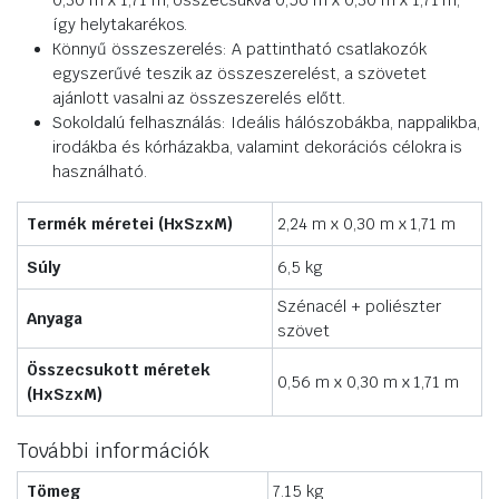
0,30 m x 1,71 m, összecsukva 0,56 m x 0,30 m x 1,71 m,
így helytakarékos.
Könnyű összeszerelés: A pattintható csatlakozók
egyszerűvé teszik az összeszerelést, a szövetet
ajánlott vasalni az összeszerelés előtt.
Sokoldalú felhasználás: Ideális hálószobákba, nappalikba,
irodákba és kórházakba, valamint dekorációs célokra is
használható.
Termék méretei (HxSzxM)
2,24 m x 0,30 m x 1,71 m
Súly
6,5 kg
Szénacél + poliészter
Anyaga
szövet
Összecsukott méretek
0,56 m x 0,30 m x 1,71 m
(HxSzxM)
További információk
Tömeg
7.15 kg