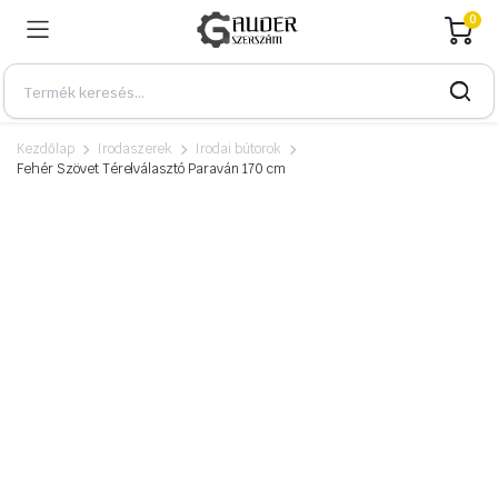
0
Kezdőlap
Irodaszerek
Irodai bútorok
Fehér Szövet Térelválasztó Paraván 170 cm