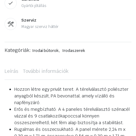
Gyártói jótállás
Szerviz
Magyar szerviz háttér
Kategóriák:
,
Irodai bútorok
Irodaszerek
Leírás
További információk
Hozzon létre egy privát teret: A térelválasztó poliészter
anyagból készült, PA bevonattal, amely vízálló és
napfényzáró.
Erős és megbízható: A 4 paneles térelválasztó szénacél
vázzal és 9 csatlakozókapoccsal könnyen
összeszerelhető, két fém alap biztosítja a stabilitást.
Rugalmas és összecsukható: A panel mérete 2,24 m x