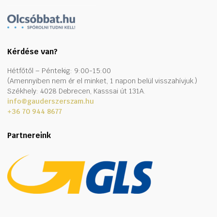
Kérdése van?
Hétfőtől – Péntekig: 9:00-15:00
(Amennyiben nem ér el minket, 1 napon belül visszahívjuk.)
Székhely: 4028 Debrecen, Kasssai út 131A.
info@gauderszerszam.hu
+36 70 944 8677
Partnereink