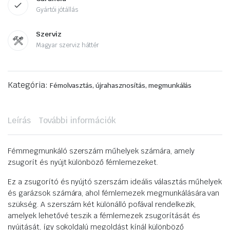
Gyártói jótállás
Szerviz
Magyar szerviz háttér
Kategória:
Fémolvasztás, újrahasznosítás, megmunkálás
Leírás
További információk
Fémmegmunkáló szerszám műhelyek számára, amely
zsugorít és nyújt különböző fémlemezeket.
Ez a zsugorító és nyújtó szerszám ideális választás műhelyek
és garázsok számára, ahol fémlemezek megmunkálására van
szükség. A szerszám két különálló pofával rendelkezik,
amelyek lehetővé teszik a fémlemezek zsugorítását és
nyújtását, így sokoldalú megoldást kínál különböző