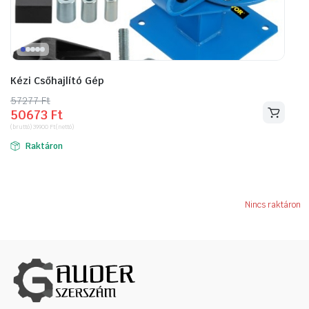
Kézi Csőhajlító Gép
57277
Original
Current
Ft
50673
Ft
price
price
(bruttó)
39900
Ft
(nettó)
was:
is:
Raktáron
57277 Ft.
50673 Ft.
Nincs raktáron