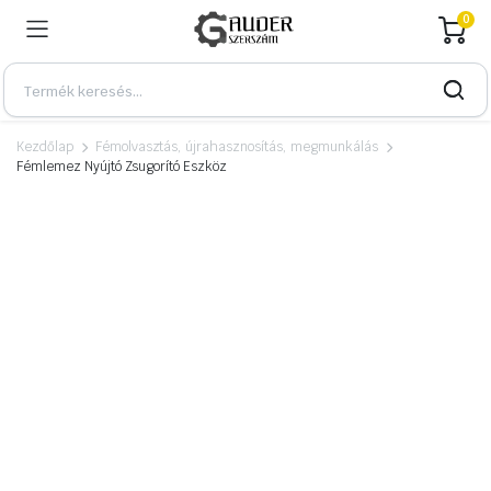
0
Kezdőlap
Fémolvasztás, újrahasznosítás, megmunkálás
Fémlemez Nyújtó Zsugorító Eszköz