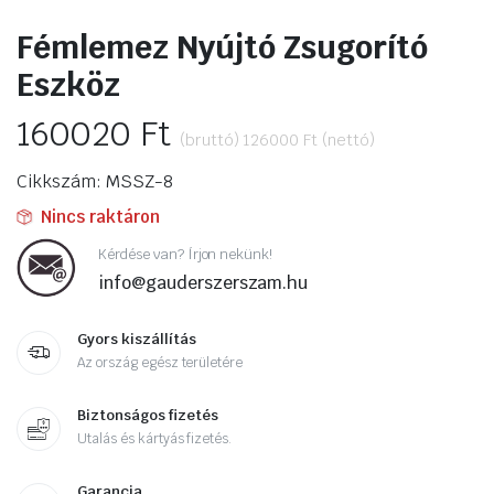
Fémlemez Nyújtó Zsugorító
Eszköz
160020
Ft
(bruttó)
126000
Ft
(nettó)
Cikkszám: MSSZ-8
Nincs raktáron
Kérdése van? Írjon nekünk!
info@gauderszerszam.hu
Gyors kiszállítás
Az ország egész területére
Biztonságos fizetés
Utalás és kártyás fizetés.
Garancia