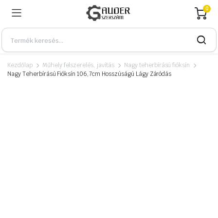
0
Kezdőlap
Műhely felszerelés, javítás
Nagy teherbírású fióksín
Nagy Teherbírású Fióksín 106,7cm Hosszúságú Lágy Záródás