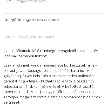
Magyar szerviz háttér
Kategória:
Nagy teherbírású fióksín
Leírás
További információk
Ezek a fióksínek kiváló minőségű anyagokból készültek, és
ideálisak bármilyen fiókhoz.
Ezek a fióksínek kiváló minőségű acélból készültek, amely
biztosítja a tartósságot és a hosszú élettartamot. A
golyóscsapágyas kialakítás sima és csendes működést
garantál, míg a teljes kihúzhatóság lehetővé teszi a fiók
teljes tartalmának könnyű elérését. A beépített lassító
mechanizmus biztosítja, hogy a fiók lassan és csendesen
záródjon, megakadályozva a hirtelen becsapódást és a fiók
sérülését.