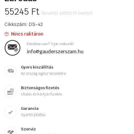
55245
Ft
(bruttó)
43500
Ft
(nettó)
Cikkszám: DS-42
Nincs raktáron
Kérdése van? Írjon nekünk!
info@gauderszerszam.hu
Gyors kiszállítás
Az ország egész területére
Biztonságos fizetés
Utalás és kártyás fizetés.
Garancia
Gyártói jótállás
Szerviz