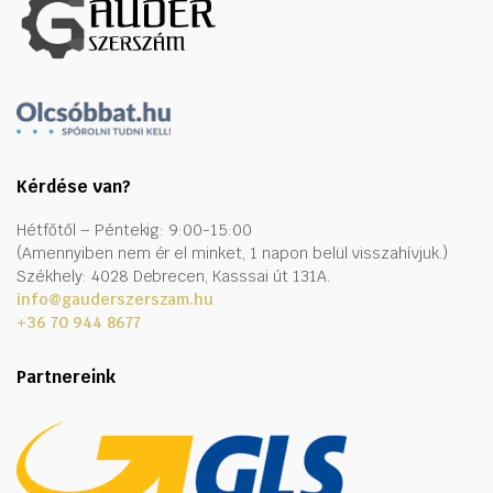
Kérdése van?
Hétfőtől – Péntekig: 9:00-15:00
(Amennyiben nem ér el minket, 1 napon belül visszahívjuk.)
Székhely: 4028 Debrecen, Kasssai út 131A.
info@gauderszerszam.hu
+36 70 944 8677
Partnereink