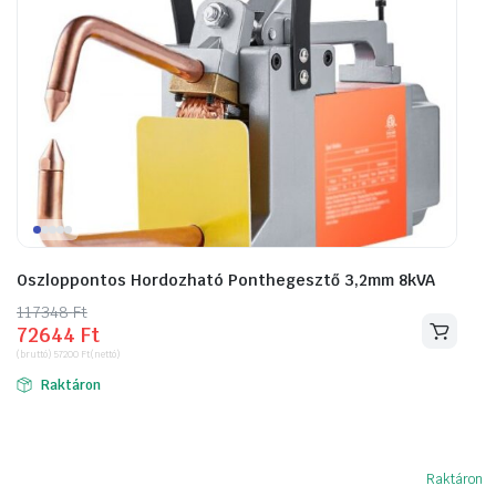
Oszloppontos Hordozható Ponthegesztő 3,2mm 8kVA
117348
Original
Current
Ft
72644
Ft
price
price
(bruttó)
57200
Ft
(nettó)
was:
is:
Raktáron
117348 Ft.
72644 Ft.
Raktáron