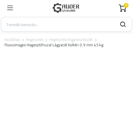
0
Kezdőlap
Hegesztés
Hegesztési fogyóeszközök
Fluxusmagos Hegesztőhuzal Lágyacél Kültéri 0,9 mm 4,5 kg