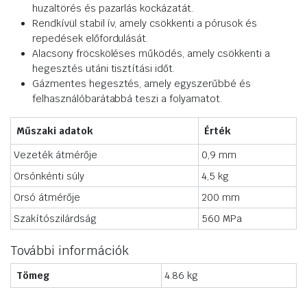
huzaltörés és pazarlás kockázatát.
Rendkívül stabil ív, amely csökkenti a pórusok és
repedések előfordulását.
Alacsony fröcsköléses működés, amely csökkenti a
hegesztés utáni tisztítási időt.
Gázmentes hegesztés, amely egyszerűbbé és
felhasználóbarátabbá teszi a folyamatot.
Műszaki adatok
Érték
Vezeték átmérője
0,9 mm
Orsónkénti súly
4,5 kg
Orsó átmérője
200 mm
Szakítószilárdság
560 MPa
További információk
Tömeg
4.86 kg