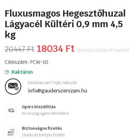
Fluxusmagos Hegesztőhuzal
Lágyacél Kültéri 0,9 mm 4,5
kg
Original
18034
Ft
Current
20447
Ft
(bruttó)
14200
Ft
(nettó)
price
price
Cikkszám: FCW-10
was:
is:
Raktáron
20447 Ft.
18034 Ft.
Kérdése van? Írjon nekünk!
info@gauderszerszam.hu
Gyors kiszállítás
Az ország egész területére
Biztonságos fizetés
Utalás és kártyás fizetés.