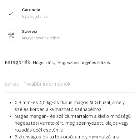
Garancia
Gyártói jótállás
Szerviz
Magyar szerviz háttér
Kategóriák:
,
Hegesztés
Hegesztési fogyóeszközök
Leírás
További információk
0,9 mm-es 4,5 kg-os fluxus magos MIG huzal, amely
széles körben alkalmazható szénacélhoz.
Magas mangán- és szilíciumtartalom a kiváló minőségű
hegesztési varratokért, még szennyezett, olajos vagy
rozsdás acél esetén is.
Biztonságos és tartós orsó, amely minimalizálja a