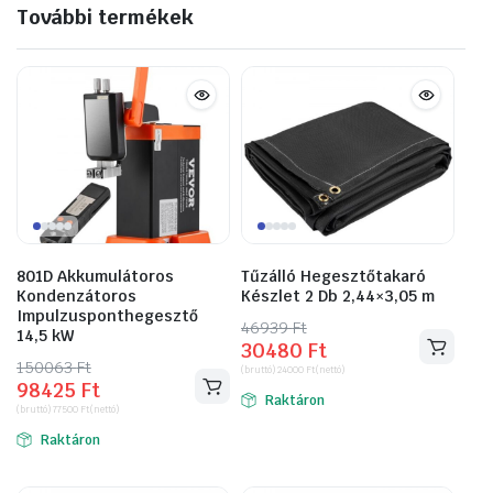
További termékek
801D Akkumulátoros
Tűzálló Hegesztőtakaró
Kondenzátoros
Készlet 2 Db 2,44×3,05 m
Impulzusponthegesztő
46939
Original
Current
Ft
14,5 kW
30480
Ft
price
price
150063
Original
Current
Ft
(bruttó)
24000
Ft
(nettó)
was:
is:
98425
Ft
price
price
Raktáron
46939 Ft.
30480 Ft.
(bruttó)
77500
Ft
(nettó)
was:
is:
Raktáron
150063 Ft.
98425 Ft.