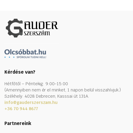
Kérdése van?
Hétfőtől – Péntekig: 9:00-15:00
(Amennyiben nem ér el minket, 1 napon belül visszahívjuk.)
Székhely: 4028 Debrecen, Kasssai út 131A.
info@gauderszerszam.hu
+36 70 944 8677
Partnereink