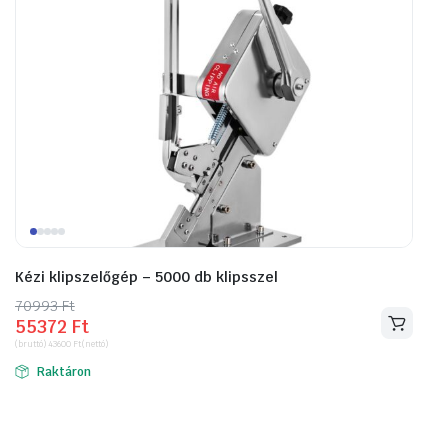
Kézi klipszelőgép – 5000 db klipsszel
70993
Original
Current
Ft
55372
Ft
price
price
(bruttó)
43600
Ft
(nettó)
was:
is:
Raktáron
70993 Ft.
55372 Ft.