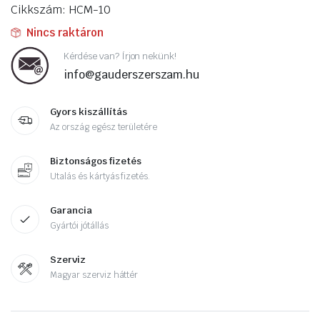
Cikkszám: HCM-10
Nincs raktáron
Kérdése van? Írjon nekünk!
info@gauderszerszam.hu
Gyors kiszállítás
Az ország egész területére
Biztonságos fizetés
Utalás és kártyás fizetés.
Garancia
Gyártói jótállás
Szerviz
Magyar szerviz háttér