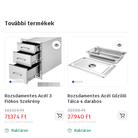
További termékek
Rozsdamentes Acél 3
Rozsdamentes Acél Gőzölő
Fiókos Szekrény
Tálca 4 darabos
101219
Original
Current
Ft
32258
Original
Current
Ft
71374
Ft
27940
Ft
price
price
price
price
(bruttó)
56200
Ft
(nettó)
(bruttó)
22000
Ft
(nettó)
was:
is:
was:
is:
Raktáron
Raktáron
101219 Ft.
71374 Ft.
32258 Ft.
27940 Ft.