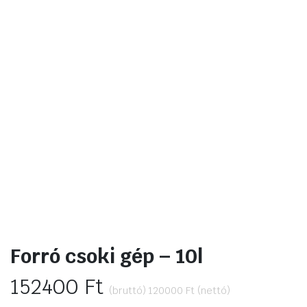
Forró csoki gép – 10l
152400
Ft
(bruttó)
120000
Ft
(nettó)