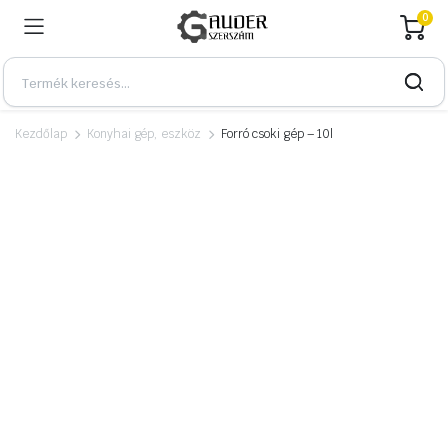
0
Kezdőlap
Konyhai gép, eszköz
Forró csoki gép – 10l