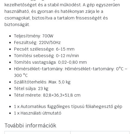
kezelhetőséget és a stabil működést. A gép egyszerűen
használható, és gyorsan és hatékonyan zárja le a
csomagokat, biztosítva a tartalom frissességét és
biztonságát.
Teljesítmény: 700W
Feszültség: 220V/50Hz
Pecsét szélessége: 6-15 mm
Tömítési sebesség: 0-12 m/min
Tömítés vastagsága: 0,02-0,80 mm
Hőmérséklet-tartomány: Hőmérséklet-tartomány: 0°C –
300 °C
Szállítóterhelés: Max. 5,0 kg
Tétel súlya: 23 kg
Tétel mérete: 82,8×36,3×51,8 cm
1 x Automatikus függőleges típusú fóliahegesztő gép
1 x Használati útmutató
További információk