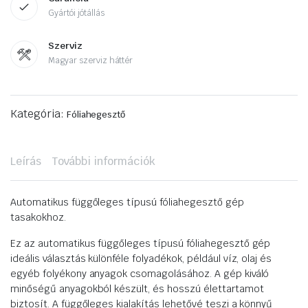
Gyártói jótállás
Szerviz
Magyar szerviz háttér
Kategória:
Fóliahegesztő
Leírás
További információk
Automatikus függőleges típusú fóliahegesztő gép
tasakokhoz.
Ez az automatikus függőleges típusú fóliahegesztő gép
ideális választás különféle folyadékok, például víz, olaj és
egyéb folyékony anyagok csomagolásához. A gép kiváló
minőségű anyagokból készült, és hosszú élettartamot
biztosít. A függőleges kialakítás lehetővé teszi a könnyű