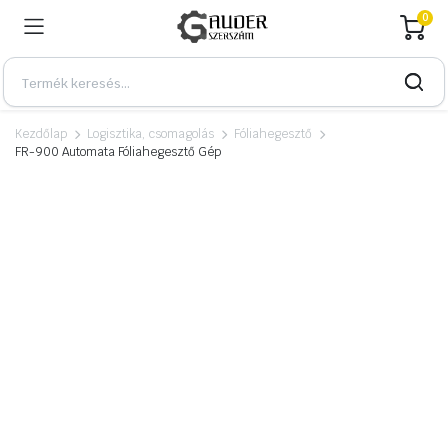
0
Kezdőlap
Logisztika, csomagolás
Fóliahegesztő
FR-900 Automata Fóliahegesztő Gép