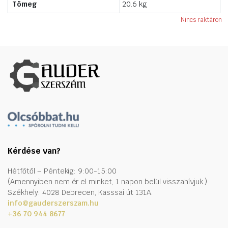
Tömeg
20.6 kg
Nincs raktáron
Kérdése van?
Hétfőtől – Péntekig: 9:00-15:00
(Amennyiben nem ér el minket, 1 napon belül visszahívjuk.)
Székhely: 4028 Debrecen, Kasssai út 131A.
info@gauderszerszam.hu
+36 70 944 8677