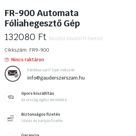
FR-900 Automata
Fóliahegesztő Gép
132080
Ft
(bruttó)
104000
Ft
(nettó)
Cikkszám: FR9-900
Nincs raktáron
Kérdése van? Írjon nekünk!
info@gauderszerszam.hu
Gyors kiszállítás
Az ország egész területére
Biztonságos fizetés
Utalás és kártyás fizetés.
Garancia