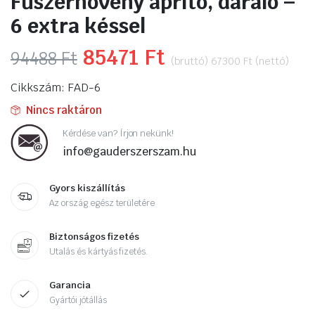
Fűszernövény aprító, daráló –
6 extra késsel
Original
85471
Ft
Current
94488
Ft
(bruttó)
67300
Ft
(nettó)
price
price
Cikkszám: FAD-6
was:
is:
Nincs raktáron
94488 Ft.
85471 Ft.
Kérdése van? Írjon nekünk!
info@gauderszerszam.hu
Gyors kiszállítás
Az ország egész területére
Biztonságos fizetés
Utalás és kártyás fizetés.
Garancia
Gyártói jótállás