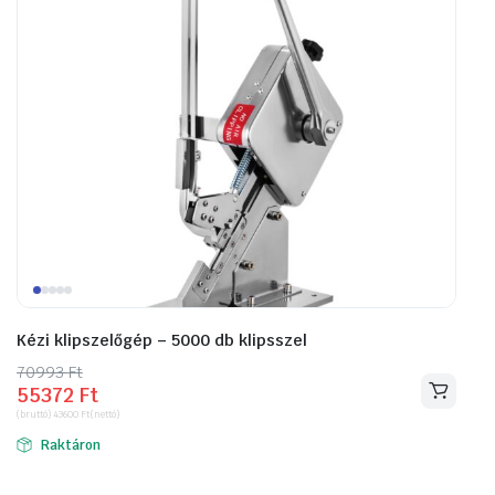
Kézi klipszelőgép – 5000 db klipsszel
70993
Original
Current
Ft
55372
Ft
price
price
(bruttó)
43600
Ft
(nettó)
was:
is:
Raktáron
70993 Ft.
55372 Ft.