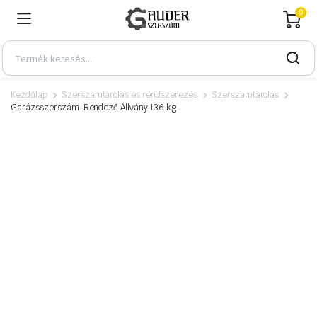
0
Kezdőlap
Szerszámtárolás és rendszerezés
Szerszámtárolás
Garázsszerszám-Rendező Állvány 136 kg