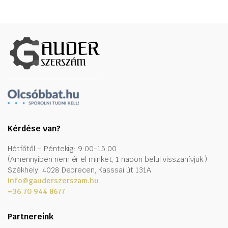
Kérdése van?
Hétfőtől – Péntekig: 9:00-15:00
(Amennyiben nem ér el minket, 1 napon belül visszahívjuk.)
Székhely: 4028 Debrecen, Kasssai út 131A.
info@gauderszerszam.hu
+36 70 944 8677
Partnereink