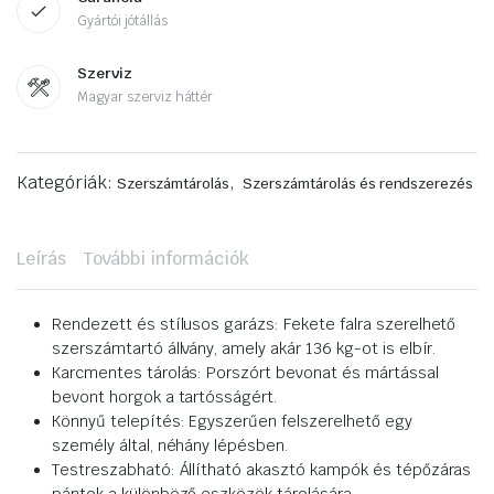
Gyártói jótállás
Szerviz
Magyar szerviz háttér
Kategóriák:
,
Szerszámtárolás
Szerszámtárolás és rendszerezés
Leírás
További információk
Rendezett és stílusos garázs: Fekete falra szerelhető
szerszámtartó állvány, amely akár 136 kg-ot is elbír.
Karcmentes tárolás: Porszórt bevonat és mártással
bevont horgok a tartósságért.
Könnyű telepítés: Egyszerűen felszerelhető egy
személy által, néhány lépésben.
Testreszabható: Állítható akasztó kampók és tépőzáras