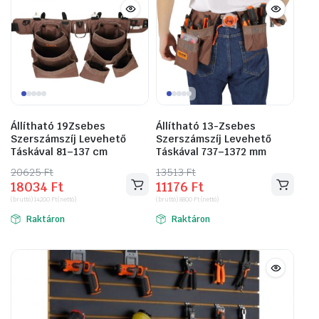
Állítható 19Zsebes
Állítható 13-Zsebes
Szerszámszíj Levehető
Szerszámszíj Levehető
Táskával 81–137 cm
Táskával 737–1372 mm
20625
Original
Current
Ft
13513
Original
Current
Ft
18034
Ft
11176
Ft
price
price
price
price
(bruttó)
14200
Ft
(nettó)
(bruttó)
8800
Ft
(nettó)
was:
is:
was:
is:
Raktáron
Raktáron
20625 Ft.
18034 Ft.
13513 Ft.
11176 Ft.