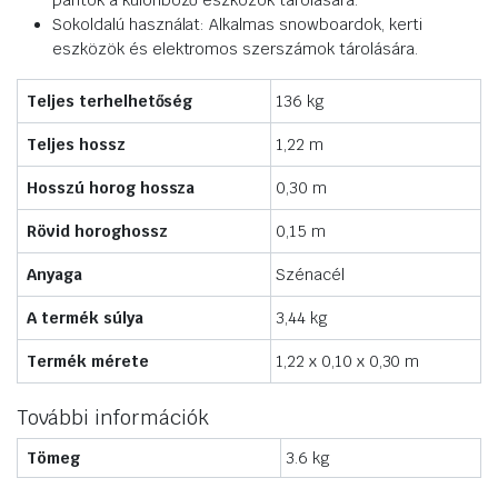
pántok a különböző eszközök tárolására.
Sokoldalú használat: Alkalmas snowboardok, kerti
eszközök és elektromos szerszámok tárolására.
Teljes terhelhetőség
136 kg
Teljes hossz
1,22 m
Hosszú horog hossza
0,30 m
Rövid horoghossz
0,15 m
Anyaga
Szénacél
A termék súlya
3,44 kg
Termék mérete
1,22 x 0,10 x 0,30 m
További információk
Tömeg
3.6 kg