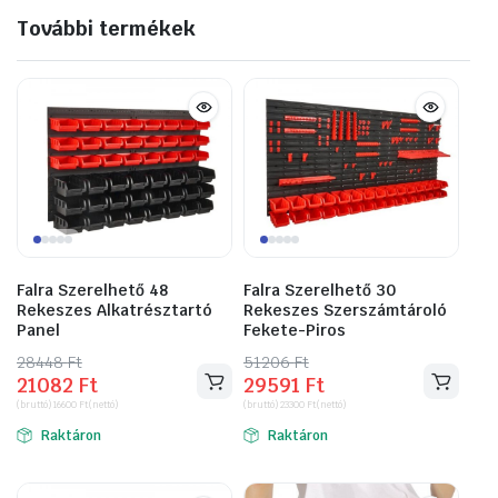
További termékek
Falra Szerelhető 48
Falra Szerelhető 30
Rekeszes Alkatrésztartó
Rekeszes Szerszámtároló
Panel
Fekete-Piros
28448
Original
Current
Ft
51206
Original
Current
Ft
21082
Ft
29591
Ft
price
price
price
price
(bruttó)
16600
Ft
(nettó)
(bruttó)
23300
Ft
(nettó)
was:
is:
was:
is:
Raktáron
Raktáron
28448 Ft.
21082 Ft.
51206 Ft.
29591 Ft.