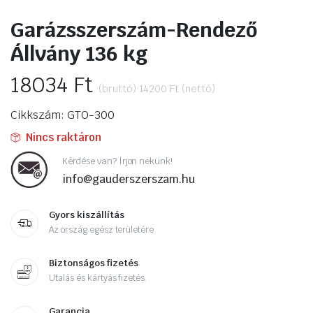
Garázsszerszám-Rendező
Állvány 136 kg
18034
Ft
(bruttó)
14200
Ft
(nettó)
Cikkszám: GTO-300
Nincs raktáron
Kérdése van? Írjon nekünk!
info@gauderszerszam.hu
Gyors kiszállítás
Az ország egész területére
Biztonságos fizetés
Utalás és kártyás fizetés.
Garancia