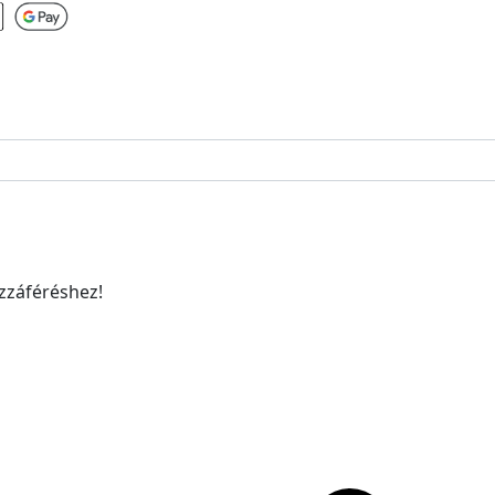
ozzáféréshez!