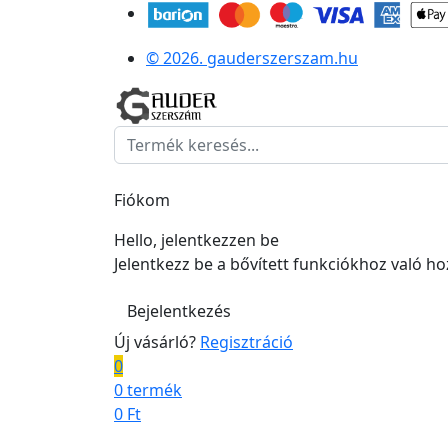
© 2026. gauderszerszam.hu
Fiókom
Hello, jelentkezzen be
Jelentkezz be a bővített funkciókhoz való h
Bejelentkezés
Új vásárló?
Regisztráció
0
0 termék
0
Ft