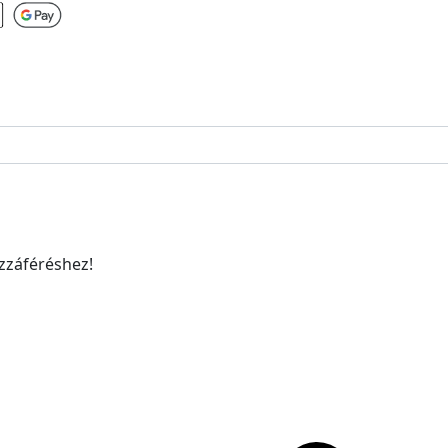
ozzáféréshez!