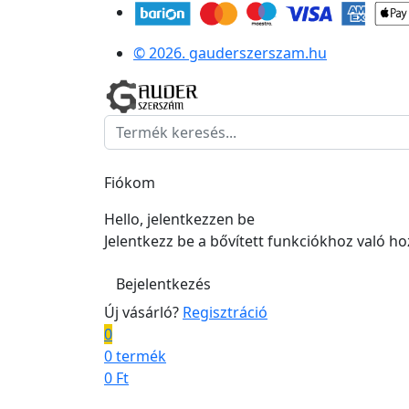
© 2026. gauderszerszam.hu
Fiókom
Hello, jelentkezzen be
Jelentkezz be a bővített funkciókhoz való h
Bejelentkezés
Új vásárló?
Regisztráció
0
0 termék
0
Ft