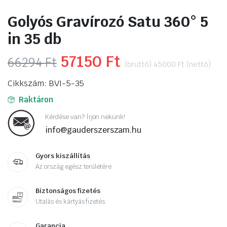
Golyós Gravírozó Satu 360° 5
in 35 db
Original
57150
Ft
Current
66294
Ft
(bruttó)
45000
Ft
(nettó)
price
price
Cikkszám: BVI-5-35
was:
is:
Raktáron
66294 Ft.
57150 Ft.
Kérdése van? Írjon nekünk!
info@gauderszerszam.hu
Gyors kiszállítás
Az ország egész területére
Biztonságos fizetés
Utalás és kártyás fizetés.
Garancia