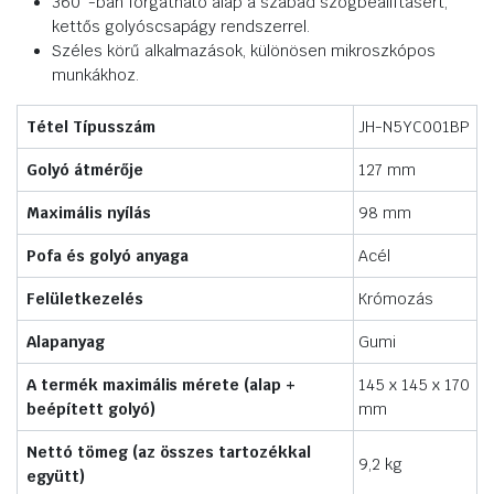
360°-ban forgatható alap a szabad szögbeállításért,
kettős golyóscsapágy rendszerrel.
Széles körű alkalmazások, különösen mikroszkópos
munkákhoz.
Tétel Típusszám
JH-N5YC001BP
Golyó átmérője
127 mm
Maximális nyílás
98 mm
Pofa és golyó anyaga
Acél
Felületkezelés
Krómozás
Alapanyag
Gumi
A termék maximális mérete (alap +
145 x 145 x 170
beépített golyó)
mm
Nettó tömeg (az összes tartozékkal
9,2 kg
együtt)