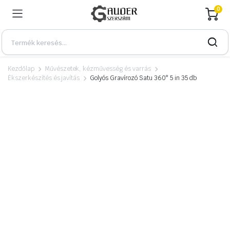
0
Kezdőlap
Művészetek, kézművesség és varrás
Ékszerkészítés és javítás
Golyós Gravírozó Satu 360° 5 in 35 db