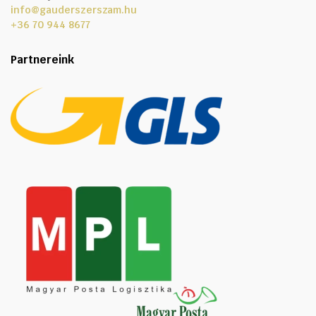
info@gauderszerszam.hu
+36 70 944 8677
Partnereink