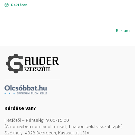
Raktáron
222606 Ft.
122936 Ft.
Raktáron
Kérdése van?
Hétfőtől – Péntekig: 9:00-15:00
(Amennyiben nem ér el minket, 1 napon belül visszahívjuk.)
Székhely: 4028 Debrecen, Kasssai út 131A.