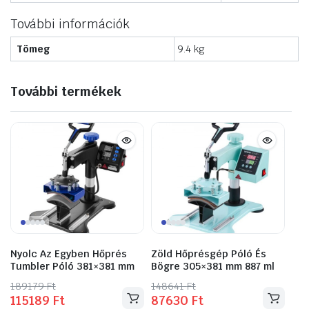
További információk
Tömeg
9.4 kg
További termékek
Nyolc Az Egyben Hőprés
Zöld Hőprésgép Póló És
Tumbler Póló 381×381 mm
Bögre 305×381 mm 887 ml
189179
Original
Current
Ft
148641
Original
Current
Ft
115189
Ft
87630
Ft
price
price
price
price