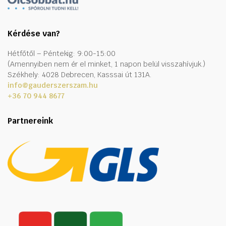
Kérdése van?
Hétfőtől – Péntekig: 9:00-15:00
(Amennyiben nem ér el minket, 1 napon belül visszahívjuk.)
Székhely: 4028 Debrecen, Kasssai út 131A.
info@gauderszerszam.hu
+36 70 944 8677
Partnereink