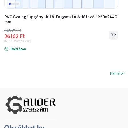
PVC Szalagfüggöny Hűtő-Fagyasztó Átlátszó 1220×2440
mm
46939
Original
Current
Ft
26162
Ft
price
price
(bruttó)
20600
Ft
(nettó)
was:
is:
Raktáron
46939 Ft.
26162 Ft.
Raktáron