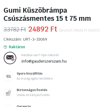
Gumi Küszöbrámpa
Csúszásmentes 15 t 75 mm
Original
24892
Ft
Current
33782
Ft
(bruttó)
19600
Ft
(nettó)
price
price
Cikkszám: URT-3-33069
was:
is:
Raktáron
33782 Ft.
24892 Ft.
Kérdése van? Írjon nekünk!
info@gauderszerszam.hu
Gyors kiszállítás
Az ország egész területére
Biztonságos fizetés
Utalás és kártyás fizetés.
Garancia