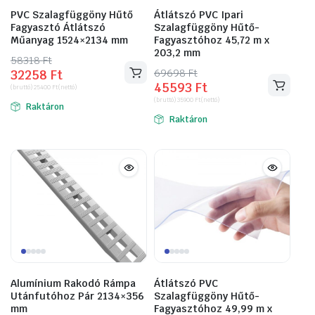
PVC Szalagfüggöny Hűtő
Átlátszó PVC Ipari
Fagyasztó Átlátszó
Szalagfüggöny Hűtő-
Műanyag 1524×2134 mm
Fagyasztóhoz 45,72 m x
203,2 mm
58318
Original
Current
Ft
69698
Original
Current
Ft
32258
Ft
price
price
45593
Ft
price
price
(bruttó)
25400
Ft
(nettó)
was:
is:
(bruttó)
35900
Ft
(nettó)
was:
is:
Raktáron
58318 Ft.
32258 Ft.
Raktáron
69698 Ft.
45593 Ft.
Alumínium Rakodó Rámpa
Átlátszó PVC
Utánfutóhoz Pár 2134×356
Szalagfüggöny Hűtő-
mm
Fagyasztóhoz 49,99 m x