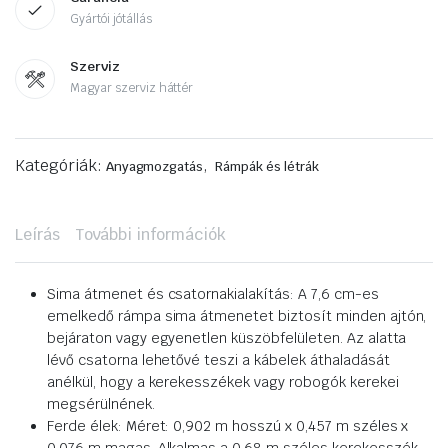
Gyártói jótállás
Szerviz
Magyar szerviz háttér
Kategóriák:
,
Anyagmozgatás
Rámpák és létrák
Leírás
További információk
Sima átmenet és csatornakialakítás: A 7,6 cm-es
emelkedő rámpa sima átmenetet biztosít minden ajtón,
bejáraton vagy egyenetlen küszöbfelületen. Az alatta
lévő csatorna lehetővé teszi a kábelek áthaladását
anélkül, hogy a kerekesszékek vagy robogók kerekei
megsérülnének.
Ferde élek: Méret: 0,902 m hosszú x 0,457 m széles x