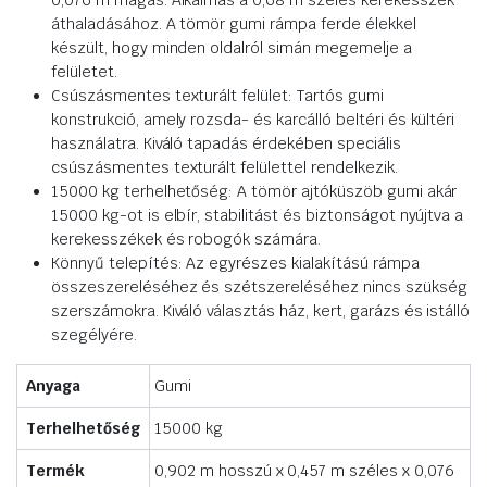
0,076 m magas. Alkalmas a 0,68 m széles kerekesszék
áthaladásához. A tömör gumi rámpa ferde élekkel
készült, hogy minden oldalról simán megemelje a
felületet.
Csúszásmentes texturált felület: Tartós gumi
konstrukció, amely rozsda- és karcálló beltéri és kültéri
használatra. Kiváló tapadás érdekében speciális
csúszásmentes texturált felülettel rendelkezik.
15000 kg terhelhetőség: A tömör ajtóküszöb gumi akár
15000 kg-ot is elbír, stabilitást és biztonságot nyújtva a
kerekesszékek és robogók számára.
Könnyű telepítés: Az egyrészes kialakítású rámpa
összeszereléséhez és szétszereléséhez nincs szükség
szerszámokra. Kiváló választás ház, kert, garázs és istálló
szegélyére.
Anyaga
Gumi
Terhelhetőség
15000 kg
Termék
0,902 m hosszú x 0,457 m széles x 0,076