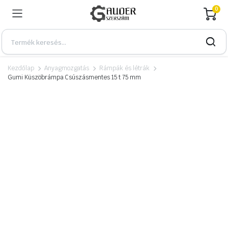
0
Kezdőlap
Anyagmozgatás
Rámpák és létrák
Gumi Küszöbrámpa Csúszásmentes 15 t 75 mm