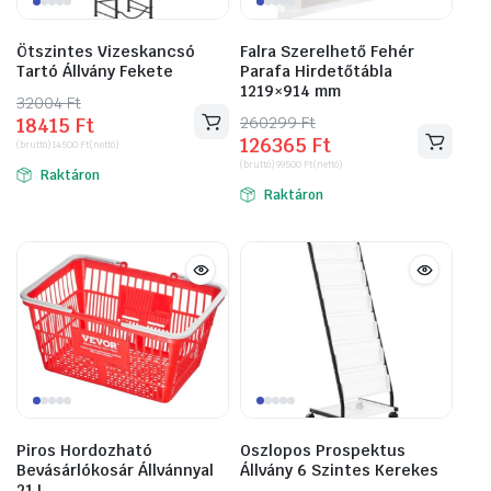
Ötszintes Vizeskancsó
Falra Szerelhető Fehér
Tartó Állvány Fekete
Parafa Hirdetőtábla
1219×914 mm
32004
Original
Current
Ft
260299
Original
Current
Ft
18415
Ft
price
price
126365
Ft
price
price
(bruttó)
14500
Ft
(nettó)
was:
is:
(bruttó)
99500
Ft
(nettó)
was:
is:
Raktáron
32004 Ft.
18415 Ft.
Raktáron
260299 Ft.
126365 Ft.
Piros Hordozható
Oszlopos Prospektus
Bevásárlókosár Állvánnyal
Állvány 6 Szintes Kerekes
21 L