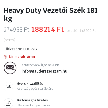
Heavy Duty Vezetői Szék 181
kg
Original
188214
Ft
Current
274955
Ft
(bruttó)
148200
Ft
price
price
(nettó)
was:
is:
Cikkszám: EOC-2B
274955 Ft.
188214 Ft.
Nincs raktáron
Kérdése van? Írjon nekünk!
info@gauderszerszam.hu
Gyors kiszállítás
Az ország egész területére
Biztonságos fizetés
Utalás és kártyás fizetés.