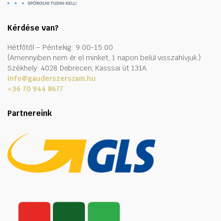
Kérdése van?
Hétfőtől – Péntekig: 9:00-15:00
(Amennyiben nem ér el minket, 1 napon belül visszahívjuk.)
Székhely: 4028 Debrecen, Kasssai út 131A.
info@gauderszerszam.hu
+36 70 944 8677
Partnereink