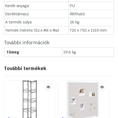
Kerék anyaga
PU
Deréktámasz
Állítható
A termék súlya
26 kg
Termék mérete (Sz x Mé x Ma)
720 x 750 x 1165 mm
További információk
Tömeg
29.6 kg
További termékek