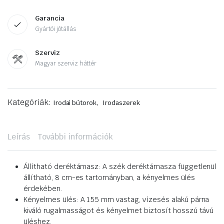
Garancia
Gyártói jótállás
Szerviz
Magyar szerviz háttér
Kategóriák:
,
Irodai bútorok
Irodaszerek
Leírás
További információk
Állítható deréktámasz: A szék deréktámasza függetlenül
állítható, 8 cm-es tartományban, a kényelmes ülés
érdekében.
Kényelmes ülés: A 155 mm vastag, vízesés alakú párna
kiváló rugalmasságot és kényelmet biztosít hosszú távú
üléshez.