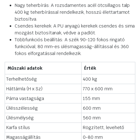
Nagy teherbírás: A rozsdamentes acél ötcsillagos talp
400 kg teherbírással rendelkezik, hosszú élettartamot
biztosítva.
Csendes kerekek: A PU anyagú kerekek csendes és sima
mozgást biztosítanak, védve a padlót.
Többfunkciós beállítás: A szék 90-120 fokos ringató
funkcióval, 80 mm-es ülésmagasság-állítással és 360
fokos elforgatással rendelkezik.
Műszaki adatok
Érték
Terhelhetőség
400 kg
Háttámla (H x Sz)
770 x 600 mm
Párna vastagsága
155 mm
Ülésszélesség
600 mm
Ülésmélység
560 mm
Karfa stílus
Rögzített, levehető
Magasságállítás
0-80 mm