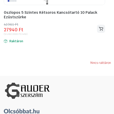
Oszlopos 5 Szintes Kétsoros Kancsótartó 10 Palack
Ezüstszürke
41961
Original
Current
Ft
27940
Ft
price
price
(bruttó)
22000
Ft
(nettó)
was:
is:
Raktáron
41961 Ft.
27940 Ft.
Nincs raktáron