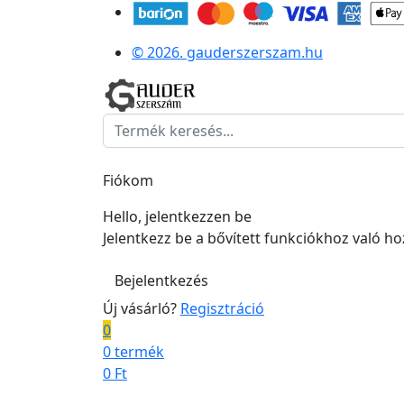
© 2026. gauderszerszam.hu
Fiókom
Hello, jelentkezzen be
Jelentkezz be a bővített funkciókhoz való h
Bejelentkezés
Új vásárló?
Regisztráció
0
0 termék
0
Ft