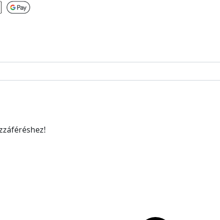
ozzáféréshez!