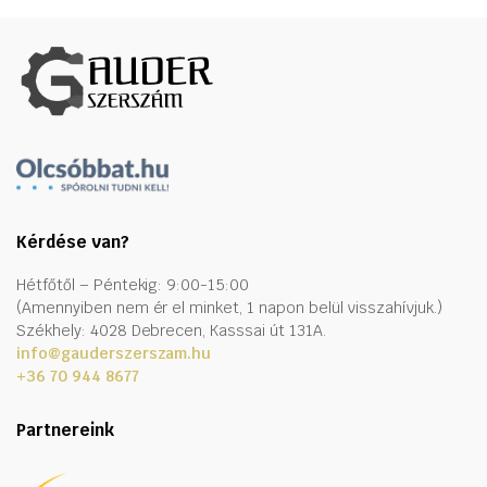
Kérdése van?
Hétfőtől – Péntekig: 9:00-15:00
(Amennyiben nem ér el minket, 1 napon belül visszahívjuk.)
Székhely: 4028 Debrecen, Kasssai út 131A.
info@gauderszerszam.hu
+36 70 944 8677
Partnereink