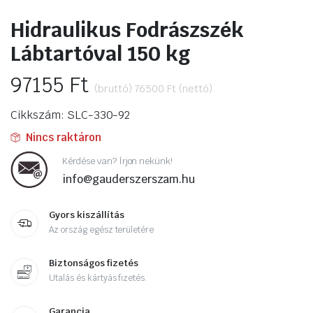
Hidraulikus Fodrászszék
Lábtartóval 150 kg
97155
Ft
(bruttó)
76500
Ft
(nettó)
Cikkszám: SLC-330-92
Nincs raktáron
Kérdése van? Írjon nekünk!
info@gauderszerszam.hu
Gyors kiszállítás
Az ország egész területére
Biztonságos fizetés
Utalás és kártyás fizetés.
Garancia