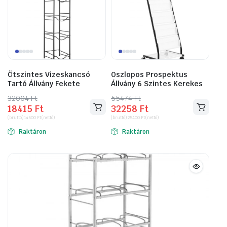
Ötszintes Vizeskancsó
Oszlopos Prospektus
Tartó Állvány Fekete
Állvány 6 Szintes Kerekes
32004
Original
Current
Ft
55474
Original
Current
Ft
18415
Ft
32258
Ft
price
price
price
price
(bruttó)
14500
Ft
(nettó)
(bruttó)
25400
Ft
(nettó)
was:
is:
was:
is:
Raktáron
Raktáron
32004 Ft.
18415 Ft.
55474 Ft.
32258 Ft.