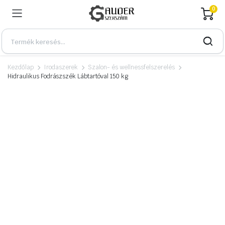
0
Kezdőlap
Irodaszerek
Szalon- és wellnessfelszerelés
Hidraulikus Fodrászszék Lábtartóval 150 kg