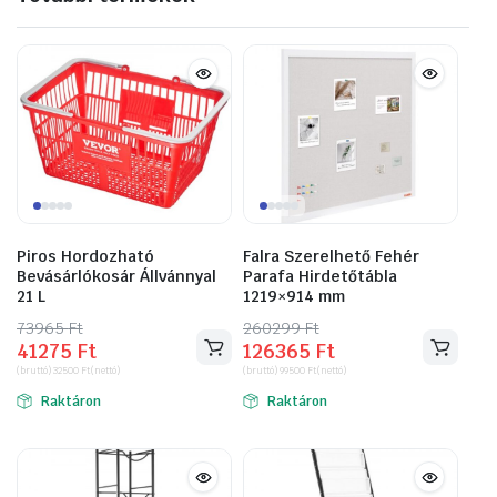
Piros Hordozható
Falra Szerelhető Fehér
Bevásárlókosár Állvánnyal
Parafa Hirdetőtábla
21 L
1219×914 mm
73965
Original
Current
Ft
260299
Original
Current
Ft
41275
Ft
126365
Ft
price
price
price
price
(bruttó)
32500
Ft
(nettó)
(bruttó)
99500
Ft
(nettó)
was:
is:
was:
is:
Raktáron
Raktáron
73965 Ft.
41275 Ft.
260299 Ft.
126365 Ft.