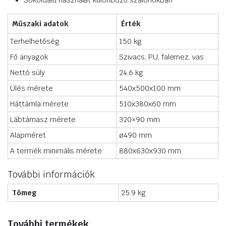
Sokoldalú használat különböző szalonokban
Műszaki adatok
Érték
Terhelhetőség
150 kg
Fő anyagok
Szivacs, PU, falemez, vas
Nettó súly
24,6 kg
Ülés mérete
540x500x100 mm
Háttámla mérete
510x380x60 mm
Lábtámasz mérete
320×90 mm
Alapméret
ø490 mm
A termék minimális mérete
880x630x930 mm
További információk
Tömeg
25.9 kg
További termékek