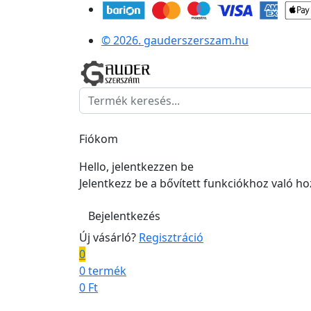
© 2026. gauderszerszam.hu
Fiókom
Hello, jelentkezzen be
Jelentkezz be a bővített funkciókhoz való h
Bejelentkezés
Új vásárló?
Regisztráció
0
0 termék
0
Ft