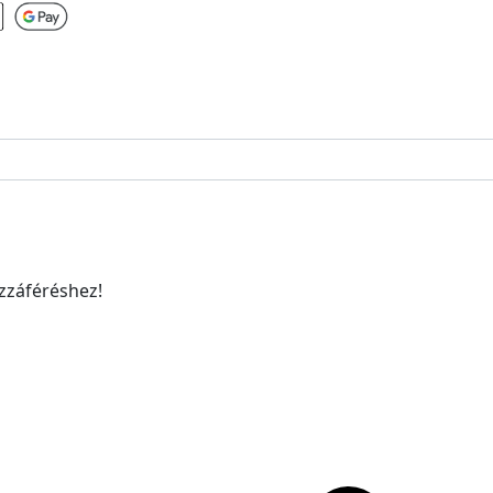
ozzáféréshez!