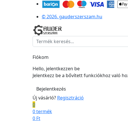
© 2026. gauderszerszam.hu
Fiókom
Hello, jelentkezzen be
Jelentkezz be a bővített funkciókhoz való h
Bejelentkezés
Új vásárló?
Regisztráció
0
0 termék
0
Ft