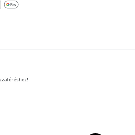
ozzáféréshez!