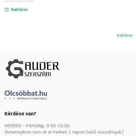
(bruttó)
134300
Ft
(nettó)
was:
is:
Raktáron
358445 Ft.
170561 Ft.
Raktáron
Kérdése van?
Hétfőtől – Péntekig: 9:00-15:00
(Amennyiben nem ér el minket, 1 napon belül visszahívjuk.)