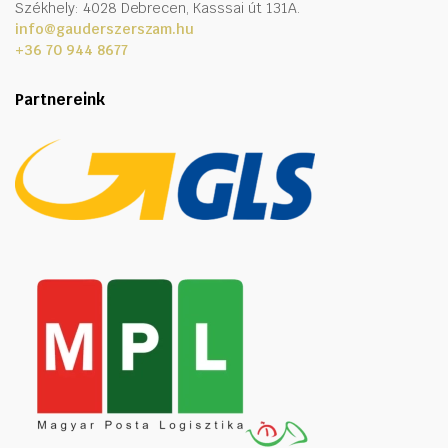
Székhely: 4028 Debrecen, Kasssai út 131A.
info@gauderszerszam.hu
+36 70 944 8677
Partnereink