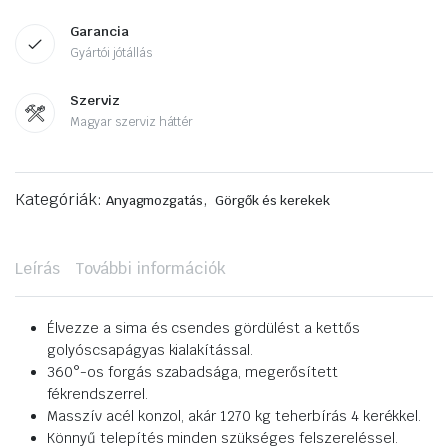
Garancia
Gyártói jótállás
Szerviz
Magyar szerviz háttér
Kategóriák:
,
Anyagmozgatás
Görgők és kerekek
Leírás
További információk
Élvezze a sima és csendes gördülést a kettős
golyóscsapágyas kialakítással.
360°-os forgás szabadsága, megerősített
fékrendszerrel.
Masszív acél konzol, akár 1270 kg teherbírás 4 kerékkel.
Könnyű telepítés minden szükséges felszereléssel.