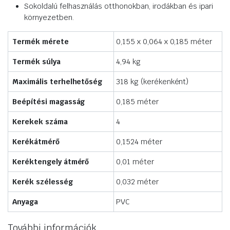
Sokoldalú felhasználás otthonokban, irodákban és ipari
környezetben.
Termék mérete
0,155 x 0,064 x 0,185 méter
Termék súlya
4,94 kg
Maximális terhelhetőség
318 kg (kerékenként)
Beépítési magasság
0,185 méter
Kerekek száma
4
Kerékátmérő
0,1524 méter
Keréktengely átmérő
0,01 méter
Kerék szélesség
0,032 méter
Anyaga
PVC
További információk