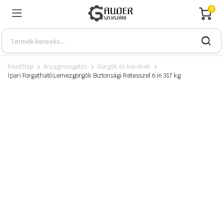
0
Kezdőlap
Anyagmozgatás
Görgők és kerekek
Ipari Forgatható Lemezgörgők Biztonsági Retesszel 6 in 317 kg