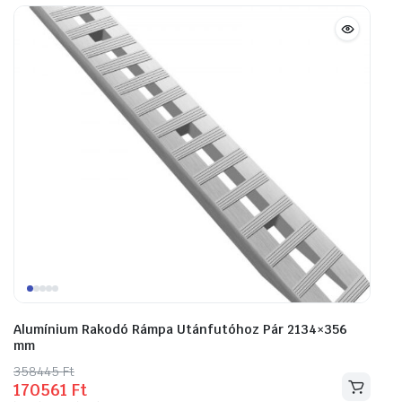
Alumínium Rakodó Rámpa Utánfutóhoz Pár 2134×356
mm
358445
Original
Current
Ft
170561
Ft
price
price