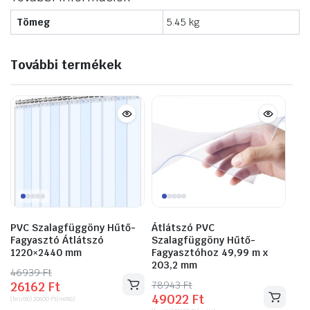
Tömeg
5.45 kg
További termékek
PVC Szalagfüggöny Hűtő-
Átlátszó PVC
Fagyasztó Átlátszó
Szalagfüggöny Hűtő-
1220×2440 mm
Fagyasztóhoz 49,99 m x
203,2 mm
46939
Original
Current
Ft
78943
Original
Current
Ft
26162
Ft
price
price
49022
Ft
price
price
(bruttó)
20600
Ft
(nettó)
was:
is: