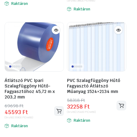
(bruttó)
38600
Ft
(nettó)
was:
is:
Raktáron
46939 Ft.
26162 Ft.
Raktáron
78943 Ft.
49022 Ft.
Átlátszó PVC Ipari
PVC Szalagfüggöny Hűtő
Szalagfüggöny Hűtő-
Fagyasztó Átlátszó
Fagyasztóhoz 45,72 m x
Műanyag 1524×2134 mm
203,2 mm
58318
Original
Current
Ft
69698
Original
Current
Ft
32258
Ft
price
price
45593
Ft
price
price
(bruttó)
25400
Ft
(nettó)
was:
is:
(bruttó)
35900
Ft
(nettó)
was:
is:
Raktáron
58318 Ft.
32258 Ft.
Raktáron
69698 Ft.
45593 Ft.