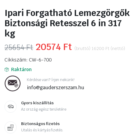
Ipari Forgatható Lemezgörgők
Biztonsági Retesszel 6 in 317
kg
Original
20574
Ft
Current
25654
Ft
(bruttó)
16200
Ft
(nettó)
price
price
Cikkszám: CW-6-700
was:
is:
Raktáron
25654 Ft.
20574 Ft.
Kérdése van? Írjon nekünk!
info@gauderszerszam.hu
Gyors kiszállítás
Az ország egész területére
Biztonságos fizetés
Utalás és kártyás fizetés.