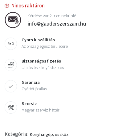
Nincs raktáron
Kérdése van? Írjon nekünk!
info@gauderszerszam.hu
Gyors kiszállítás
Az ország egész területére
Biztonságos fizetés
Utalás és kártyás fizetés.
Garancia
Gyártói jótállás
Szerviz
Magyar szerviz háttér
Kategória:
Konyhai gép, eszköz