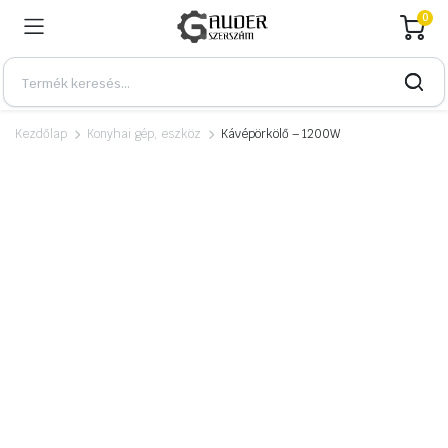
0
Kezdőlap
Konyhai gép, eszköz
Kávépörkölő – 1200W