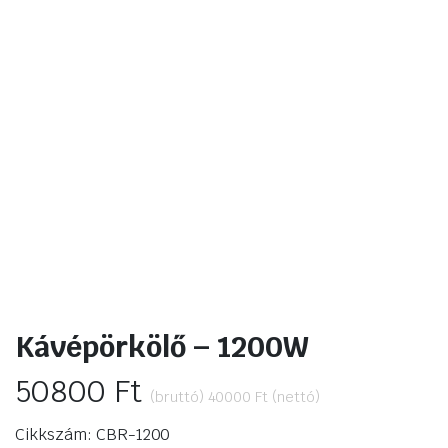
Kávépörkölő – 1200W
50800
Ft
(bruttó)
40000
Ft
(nettó)
Cikkszám: CBR-1200