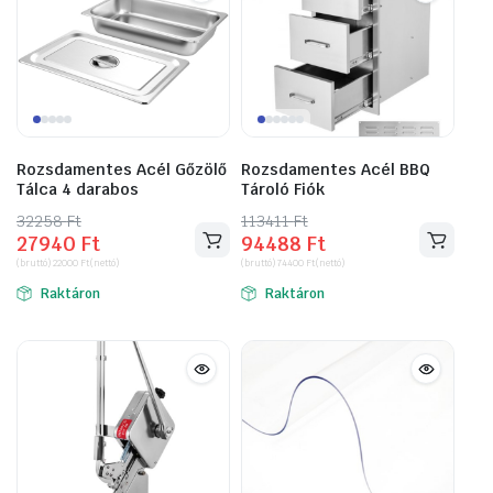
Rozsdamentes Acél Gőzölő
Rozsdamentes Acél BBQ
Tálca 4 darabos
Tároló Fiók
32258
Original
Current
Ft
113411
Original
Current
Ft
27940
Ft
94488
Ft
price
price
price
price
(bruttó)
22000
Ft
(nettó)
(bruttó)
74400
Ft
(nettó)
was:
is:
was:
is:
Raktáron
Raktáron
32258 Ft.
27940 Ft.
113411 Ft.
94488 Ft.