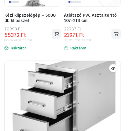
Kézi klipszelőgép – 5000
Átlátszó PVC Asztalterítő
db klipsszel
107×213 cm
70993
Original
Current
Ft
22987
Original
Current
Ft
55372
Ft
21971
Ft
price
price
price
price
(bruttó)
43600
Ft
(nettó)
(bruttó)
17300
Ft
(nettó)
was:
is:
was:
is:
Raktáron
Raktáron
70993 Ft.
55372 Ft.
22987 Ft.
21971 Ft.