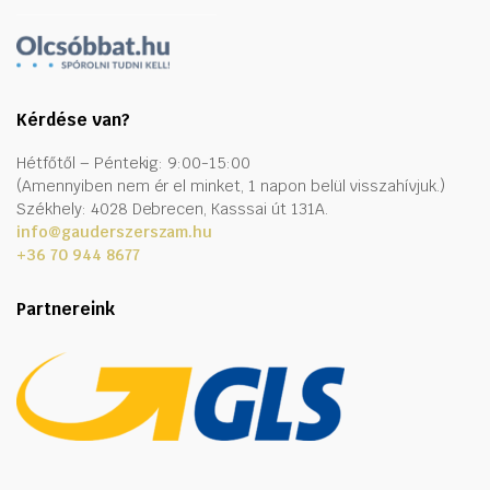
Kérdése van?
Hétfőtől – Péntekig: 9:00-15:00
(Amennyiben nem ér el minket, 1 napon belül visszahívjuk.)
Székhely: 4028 Debrecen, Kasssai út 131A.
info@gauderszerszam.hu
+36 70 944 8677
Partnereink