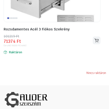
Rozsdamentes Acél 3 Fiókos Szekrény
101219
Original
Current
Ft
71374
Ft
price
price
(bruttó)
56200
Ft
(nettó)
was:
is:
Raktáron
101219 Ft.
71374 Ft.
Nincs raktáron