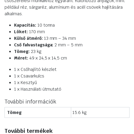
csőszerelési munkákhoz egyaránt. Különböző anyagok, mint
például réz, sárgaréz, alumínium és acél csövek hajlítására
alkalmas.
Kapacitás:
10 tonna
Löket:
170 mm
Külső átmérő:
13 mm – 34 mm
Cső falvastagsága:
2 mm – 5 mm
Tömeg:
23 kg
Méret:
49 x 24,5 x 14,5 cm
1 x Csőhajlító készlet
1 x Csavarkulcs
1 x Kesztyű
1 x Használati útmutató
További információk
Tömeg
15.6 kg
További termékek