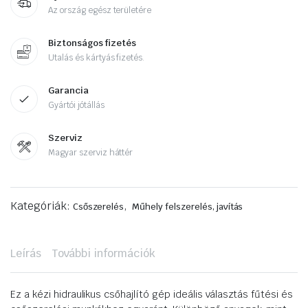
Az ország egész területére
Biztonságos fizetés
Utalás és kártyás fizetés.
Garancia
Gyártói jótállás
Szerviz
Magyar szerviz háttér
Kategóriák:
,
Csőszerelés
Műhely felszerelés, javítás
Leírás
További információk
Ez a kézi hidraulikus csőhajlító gép ideális választás fűtési és