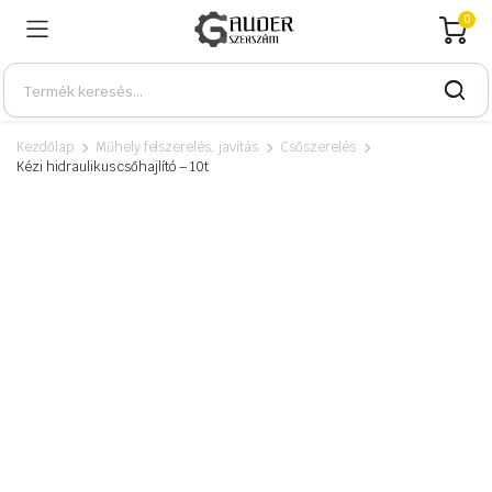
0
Kezdőlap
Műhely felszerelés, javítás
Csőszerelés
Kézi hidraulikus csőhajlító – 10t