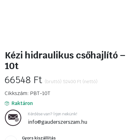
Kézi hidraulikus csőhajlító –
10t
66548
Ft
(bruttó)
52400
Ft
(nettó)
Cikkszám: PBT-10T
Raktáron
Kérdése van? Írjon nekünk!
info@gauderszerszam.hu
Gyors kiszállítás