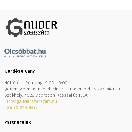
Kérdése van?
Hétfőtől – Péntekig: 9:00-15:00
(Amennyiben nem ér el minket, 1 napon belül visszahívjuk.)
Székhely: 4028 Debrecen, Kasssai út 131A.
info@gauderszerszam.hu
+36 70 944 8677
Partnereink