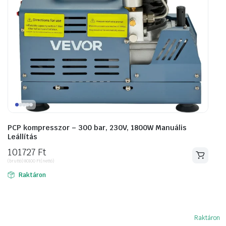
PCP kompresszor – 300 bar, 230V, 1800W Manuális
Leállítás
101727
Ft
(bruttó)
80100
Ft
(nettó)
Raktáron
Raktáron