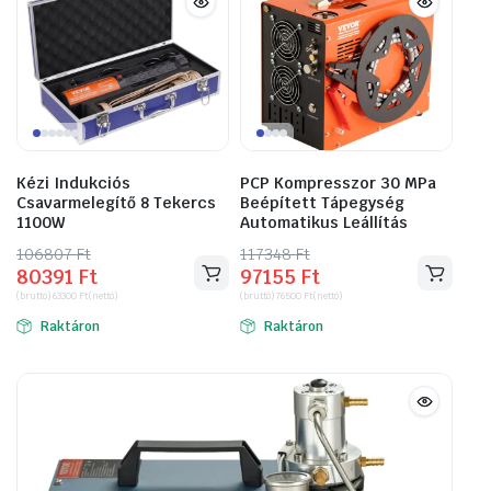
Kézi Indukciós
PCP Kompresszor 30 MPa
Csavarmelegítő 8 Tekercs
Beépített Tápegység
1100W
Automatikus Leállítás
106807
Original
Current
Ft
117348
Original
Current
Ft
80391
Ft
97155
Ft
price
price
price
price
(bruttó)
63300
Ft
(nettó)
(bruttó)
76500
Ft
(nettó)
was:
is:
was:
is:
Raktáron
Raktáron
106807 Ft.
80391 Ft.
117348 Ft.
97155 Ft.