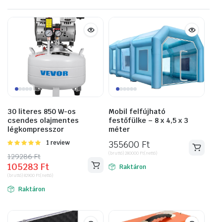
30 literes 850 W-os
Mobil felfújható
csendes olajmentes
festőfülke – 8 x 4,5 x 3
légkompresszor
méter
Értékelés:
1 review
355600
Ft
5.00
/ 5
(bruttó)
280000
Ft
(nettó)
129286
Original
Current
Ft
105283
Ft
price
price
Raktáron
(bruttó)
82900
Ft
(nettó)
was:
is:
Raktáron
129286 Ft.
105283 Ft.