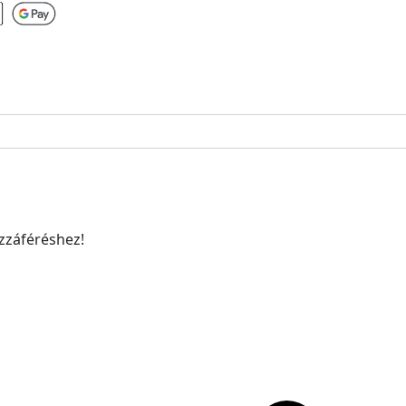
ozzáféréshez!