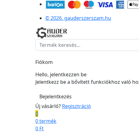
© 2026. gauderszerszam.hu
Fiókom
Hello, jelentkezzen be
Jelentkezz be a bővített funkciókhoz való h
Bejelentkezés
Új vásárló?
Regisztráció
0
0 termék
0
Ft