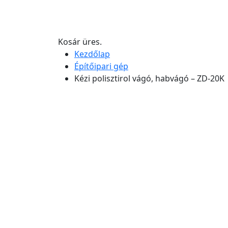
Kosár üres.
Kezdőlap
Építőipari gép
Kézi polisztirol vágó, habvágó – ZD-20K