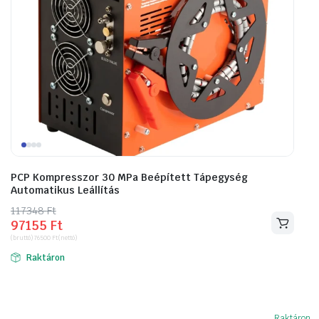
PCP Kompresszor 30 MPa Beépített Tápegység
Automatikus Leállítás
117348
Original
Current
Ft
97155
Ft
price
price
(bruttó)
76500
Ft
(nettó)
was:
is:
Raktáron
117348 Ft.
97155 Ft.
Raktáron