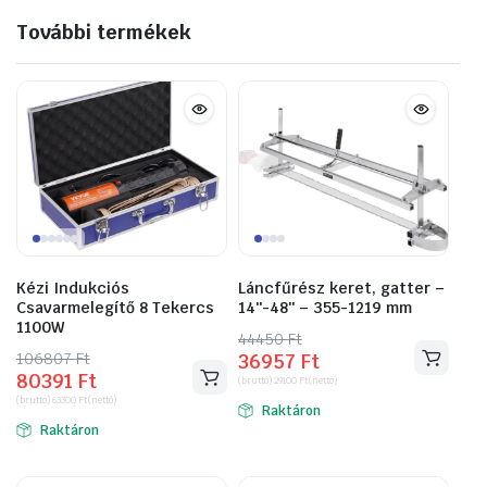
További termékek
Kézi Indukciós
Láncfűrész keret, gatter –
Csavarmelegítő 8 Tekercs
14″-48″ – 355-1219 mm
1100W
44450
Original
Current
Ft
106807
Original
Current
Ft
36957
Ft
price
price
80391
Ft
price
price
(bruttó)
29100
Ft
(nettó)
was:
is:
(bruttó)
63300
Ft
(nettó)
was:
is:
Raktáron
44450 Ft.
36957 Ft.
Raktáron
106807 Ft.
80391 Ft.