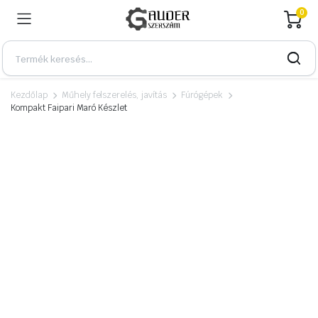
0
Kezdőlap
Műhely felszerelés, javítás
Fúrógépek
Kompakt Faipari Maró Készlet