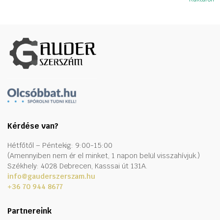
Kérdése van?
Hétfőtől – Péntekig: 9:00-15:00
(Amennyiben nem ér el minket, 1 napon belül visszahívjuk.)
Székhely: 4028 Debrecen, Kasssai út 131A.
info@gauderszerszam.hu
+36 70 944 8677
Partnereink