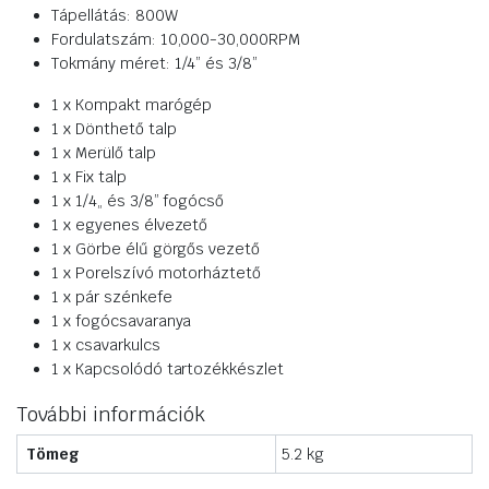
Tápellátás: 800W
Fordulatszám: 10,000-30,000RPM
Tokmány méret: 1/4” és 3/8”
1 x Kompakt marógép
1 x Dönthető talp
1 x Merülő talp
1 x Fix talp
1 x 1/4„ és 3/8” fogócső
1 x egyenes élvezető
1 x Görbe élű görgős vezető
1 x Porelszívó motorháztető
1 x pár szénkefe
1 x fogócsavaranya
1 x csavarkulcs
1 x Kapcsolódó tartozékkészlet
További információk
Tömeg
5.2 kg