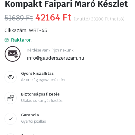
Kompakt Faipari Maró Készlet
Original
42164
Ft
Current
51689
Ft
(bruttó)
33200
Ft
(nettó)
price
price
Cikkszám: WRT-65
was:
is:
Raktáron
51689 Ft.
42164 Ft.
Kérdése van? Írjon nekünk!
info@gauderszerszam.hu
Gyors kiszállítás
Az ország egész területére
Biztonságos fizetés
Utalás és kártyás fizetés.
Garancia
Gyártói jótállás