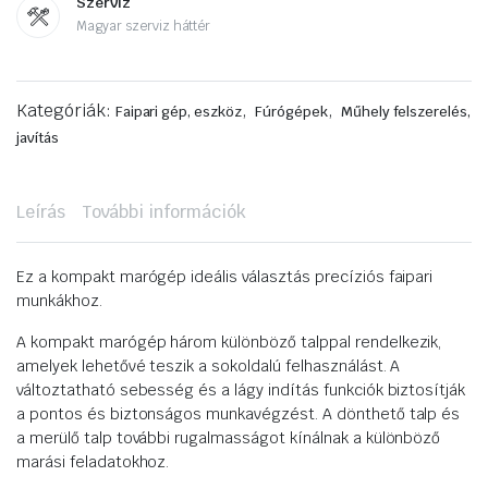
Szerviz
Magyar szerviz háttér
Kategóriák:
,
,
Faipari gép, eszköz
Fúrógépek
Műhely felszerelés,
javítás
Leírás
További információk
Ez a kompakt marógép ideális választás precíziós faipari
munkákhoz.
A kompakt marógép három különböző talppal rendelkezik,
amelyek lehetővé teszik a sokoldalú felhasználást. A
változtatható sebesség és a lágy indítás funkciók biztosítják
a pontos és biztonságos munkavégzést. A dönthető talp és
a merülő talp további rugalmasságot kínálnak a különböző
marási feladatokhoz.