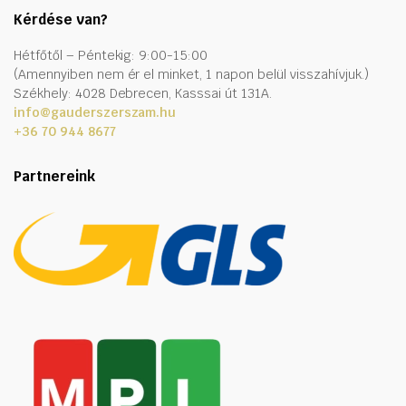
Kérdése van?
Hétfőtől – Péntekig: 9:00-15:00
(Amennyiben nem ér el minket, 1 napon belül visszahívjuk.)
Székhely: 4028 Debrecen, Kasssai út 131A.
info@gauderszerszam.hu
+36 70 944 8677
Partnereink