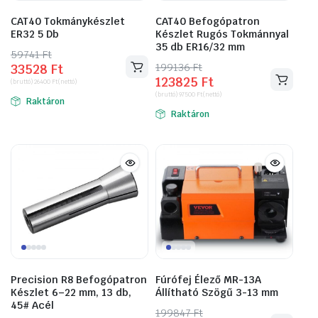
CAT40 Tokmánykészlet
CAT40 Befogópatron
ER32 5 Db
Készlet Rugós Tokmánnyal
35 db ER16/32 mm
59741
Original
Current
Ft
199136
Original
Current
Ft
33528
Ft
price
price
123825
Ft
price
price
(bruttó)
26400
Ft
(nettó)
was:
is:
(bruttó)
97500
Ft
(nettó)
was:
is:
Raktáron
59741 Ft.
33528 Ft.
Raktáron
199136 Ft.
123825 Ft.
Precision R8 Befogópatron
Fúrófej Élező MR-13A
Készlet 6–22 mm, 13 db,
Állítható Szögű 3-13 mm
45# Acél
199847
Original
Current
Ft