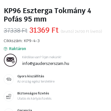
KP96 Eszterga Tokmány 4
Pofás 95 mm
Original
31369
Ft
Current
37338
Ft
(bruttó)
24700
Ft
(nettó)
price
price
Cikkszám: KP9-4-3
was:
is:
Raktáron
37338 Ft.
31369 Ft.
Kérdése van? Írjon nekünk!
info@gauderszerszam.hu
Gyors kiszállítás
Az ország egész területére
Biztonságos fizetés
Utalás és kártyás fizetés.
Garancia