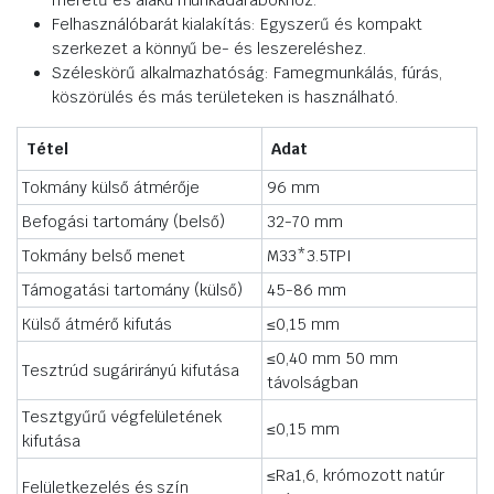
méretű és alakú munkadarabokhoz.
Felhasználóbarát kialakítás: Egyszerű és kompakt
szerkezet a könnyű be- és leszereléshez.
Széleskörű alkalmazhatóság: Famegmunkálás, fúrás,
köszörülés és más területeken is használható.
Tétel
Adat
Tokmány külső átmérője
96 mm
Befogási tartomány (belső)
32-70 mm
Tokmány belső menet
M33*3.5TPI
Támogatási tartomány (külső)
45-86 mm
Külső átmérő kifutás
≤0,15 mm
≤0,40 mm 50 mm
Tesztrúd sugárirányú kifutása
távolságban
Tesztgyűrű végfelületének
≤0,15 mm
kifutása
≤Ra1,6, krómozott natúr
Felületkezelés és szín