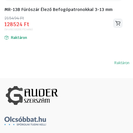
MR-13B Fúrószár Élező Befogópatronokkal 3-13 mm
215494
Original
Current
Ft
128524
Ft
price
price
(bruttó)
101200
Ft
(nettó)
was:
is:
Raktáron
215494 Ft.
128524 Ft.
Raktáron