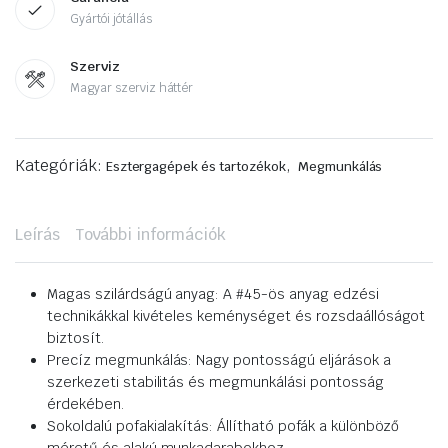
Gyártói jótállás
Szerviz
Magyar szerviz háttér
Kategóriák:
,
Esztergagépek és tartozékok
Megmunkálás
Leírás
További információk
Magas szilárdságú anyag: A #45-ös anyag edzési
technikákkal kivételes keménységet és rozsdaállóságot
biztosít.
Precíz megmunkálás: Nagy pontosságú eljárások a
szerkezeti stabilitás és megmunkálási pontosság
érdekében.
Sokoldalú pofakialakítás: Állítható pofák a különböző