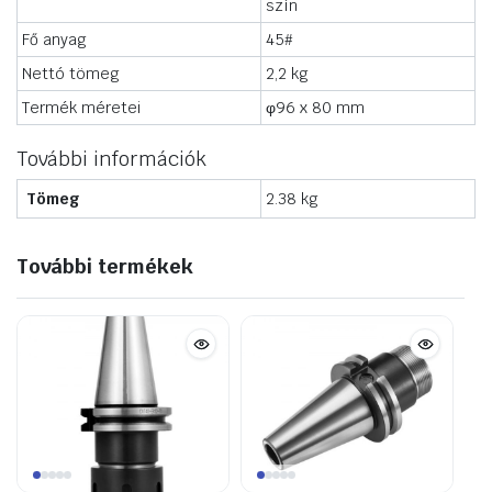
szín
Fő anyag
45#
Nettó tömeg
2,2 kg
Termék méretei
φ96 x 80 mm
További információk
Tömeg
2.38 kg
További termékek