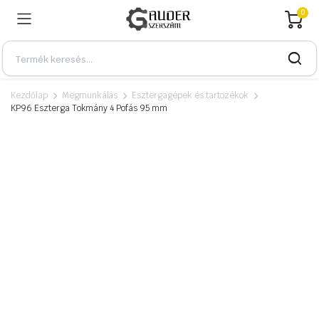
0
Kezdőlap
Megmunkálás
Esztergagépek és tartozékok
KP96 Eszterga Tokmány 4 Pofás 95 mm