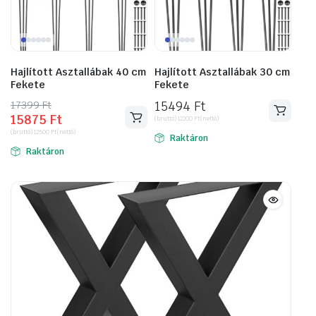
Hajlított Asztallábak 40 cm
Hajlított Asztallábak 30 cm
Fekete
Fekete
17399
Original
Current
Ft
15494
Ft
15875
Ft
price
price
(bruttó)
12200
Ft
(nettó)
(bruttó)
12500
Ft
(nettó)
was:
is:
Raktáron
Raktáron
17399 Ft.
15875 Ft.