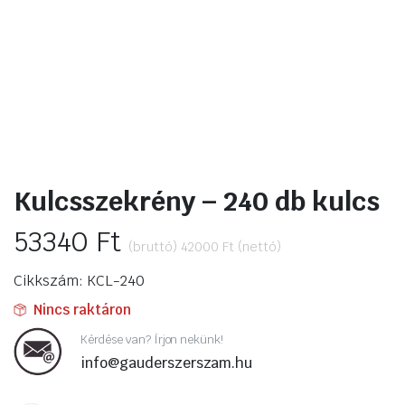
Kulcsszekrény – 240 db kulcs
53340
Ft
(bruttó)
42000
Ft
(nettó)
Cikkszám: KCL-240
Nincs raktáron
Kérdése van? Írjon nekünk!
info@gauderszerszam.hu