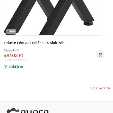
Fekete Fém Asztallábak X Alak 2db
56261
Original
Current
Ft
49403
Ft
price
price
(bruttó)
38900
Ft
(nettó)
was:
is:
Raktáron
56261 Ft.
49403 Ft.
Nincs raktáron