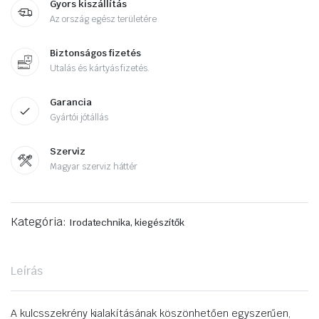
Gyors kiszállítás
Az ország egész területére
Biztonságos fizetés
Utalás és kártyás fizetés.
Garancia
Gyártói jótállás
Szerviz
Magyar szerviz háttér
Kategória:
Irodatechnika, kiegészítők
Leírás
A kulcsszekrény kialakításának köszönhetően egyszerűen,