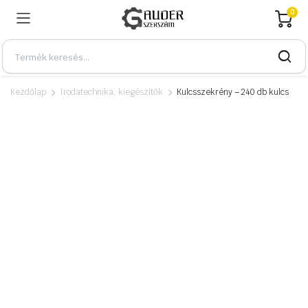
0
Kezdőlap
Irodatechnika, kiegészítők
Kulcsszekrény – 240 db kulcs