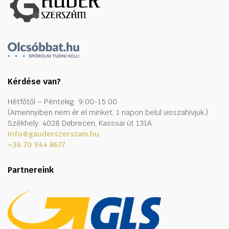
Kérdése van?
Hétfőtől – Péntekig: 9:00-15:00
(Amennyiben nem ér el minket, 1 napon belül visszahívjuk.)
Székhely: 4028 Debrecen, Kasssai út 131A.
info@gauderszerszam.hu
+36 70 944 8677
Partnereink