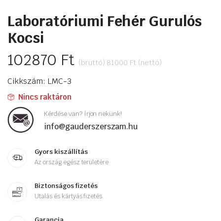
Laboratóriumi Fehér Gurulós
Kocsi
102870
Ft
(bruttó)
81000
Ft
(nettó)
Cikkszám: LMC-3
Nincs raktáron
Kérdése van? Írjon nekünk!
info@gauderszerszam.hu
Gyors kiszállítás
Az ország egész területére
Biztonságos fizetés
Utalás és kártyás fizetés.
Garancia