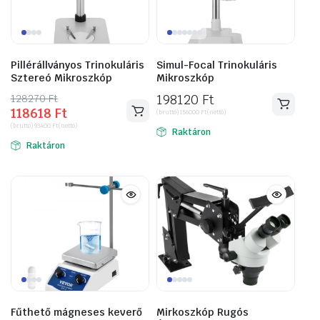
Pillérállványos Trinokuláris
Simul-Focal Trinokuláris
Sztereó Mikroszkóp
Mikroszkóp
128270
Original
Current
Ft
198120
Ft
118618
Ft
price
price
(bruttó)
156000
Ft
(nettó)
(bruttó)
93400
Ft
(nettó)
was:
is:
Raktáron
Raktáron
128270 Ft.
118618 Ft.
Fűthető mágneses keverő
Mirkoszkóp Rugós